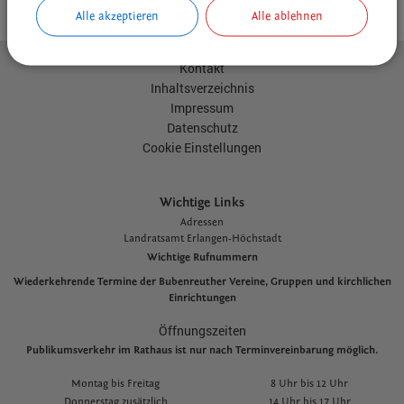
Alle akzeptieren
Alle ablehnen
Kontakt
Inhaltsverzeichnis
Impressum
Datenschutz
Cookie Einstellungen
Wichtige Links
Adressen
L
andratsamt Erlangen-Höchstadt
Wichtige Rufnummern
Wiederkehrende Termine der Bubenreuther Vereine, Gruppen und kirchlichen
Einrichtungen
Öffnungszeiten
Publikumsverkehr im Rathaus ist nur nach Terminvereinbarung möglich.
Montag bis Freitag
8 Uhr bis 12 Uhr
Donnerstag zusätzlich
14 Uhr bis 17 Uhr