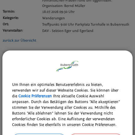
romantischen Pfaden rund um Eggloffstein.
Organisation: Bernd Müller
Termin:
18.07.2026 09:30 Uhr
Kategorie:
Wanderungen
Ort:
Treffpunkt: 9:00 Uhr Parkplatz Turnhalle in Bubenreuth
Veranstalter:
DAV - Sektion Eger und Egerland
zurück zur Übersicht
Weiterführende Links
Wiederkehrende Termine der Bubenreuther Vereine, Gruppen und
kirchlichen Einrichtungen
Wöchentliche Probentermine der musikalischen Gruppen
Um Ihnen ein optimales Benutzererlebnis zu bieten,
verwenden wir auf dieser Webseite Cookies. Sie können über
Downloads
die
Cookie Präferenzen
Ihre aktuelle Cookie Auswahl
anpassen. Durch das Betätigen des Buttons "Alle akzeptieren"
Den gewählten Termin als VCS-Kalenderdatei downloaden
stimmen Sie der Verwendung aller Cookies zu. Mithilfe des
Buttons "Alle ablehnen" lehnen Sie der Verwendung nicht
Den gewählten Termin als iCal-Kalenderdatei downloaden
erforderlicher Cookies ab. Eine Auflistung der verwendeten
Cookies finden Sie ebenfalls in unseren Cookie Präferenzen.
drucken
nach oben