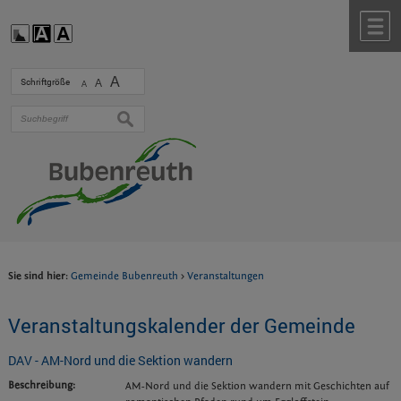
Zum Inhalt
,
zur Navigation
oder
zur Startseite
springen.
chließen
M
A
Schriftgröße
A
A
suchen
Sie sind hier:
Gemeinde Bubenreuth
>
Veranstaltungen
Veranstaltungskalender der Gemeinde
DAV - AM-Nord und die Sektion wandern
Beschreibung:
AM-Nord und die Sektion wandern mit Geschichten auf