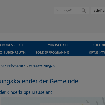
suchen
Schriftg
IN BUBENREUTH
WIRTSCHAFT
KULTUR
Z BUBENREUTH
FÖRDERPROGRAMME
ORTSENT
inde Bubenreuth
>
Veranstaltungen
tungskalender der Gemeinde
der Kinderkrippe Mäuseland