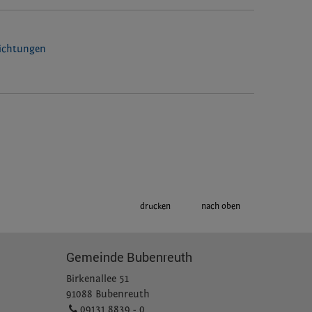
richtungen
drucken
nach oben
Gemeinde Bubenreuth
Birkenallee 51
91088 Bubenreuth
09131 8839 - 0