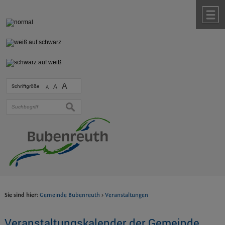
Zum Inhalt
,
zur Navigation
oder
zur Startseite
springen.
chließen
M
A
Schriftgröße
A
A
suchen
Sie sind hier:
Gemeinde Bubenreuth
>
Veranstaltungen
Veranstaltungskalender der Gemeinde