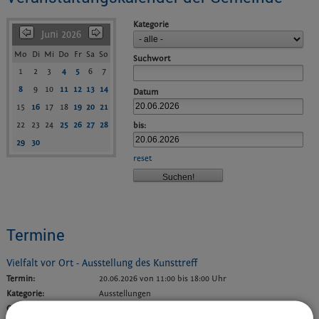
Kategorie
Juni 2026
Mo
Di
Mi
Do
Fr
Sa
So
Suchwort
1
2
3
4
5
6
7
8
9
10
11
12
13
14
Datum
15
16
17
18
19
20
21
22
23
24
25
26
27
28
bis:
29
30
reset
Termine
Vielfalt vor Ort - Ausstellung des Kunsttreff
Termin:
20.06.2026 von 11:00
bis 18:00 Uhr
Kategorie:
Ausstellungen
Ort:
Kulturhof H7