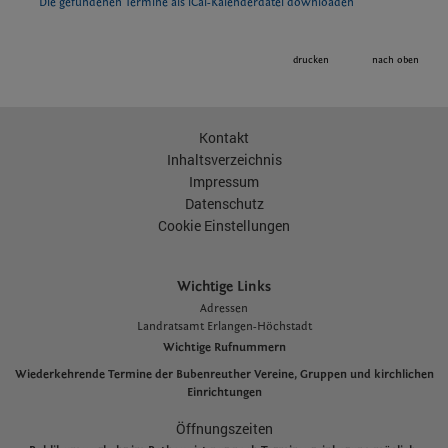
Die gefundenen Termine als iCal-Kalenderdatei downloaden
drucken
nach oben
Kontakt
Inhaltsverzeichnis
Impressum
Datenschutz
Cookie Einstellungen
Wichtige Links
Adressen
L
andratsamt Erlangen-Höchstadt
Wichtige Rufnummern
Wiederkehrende Termine der Bubenreuther Vereine, Gruppen und kirchlichen
Einrichtungen
Öffnungszeiten