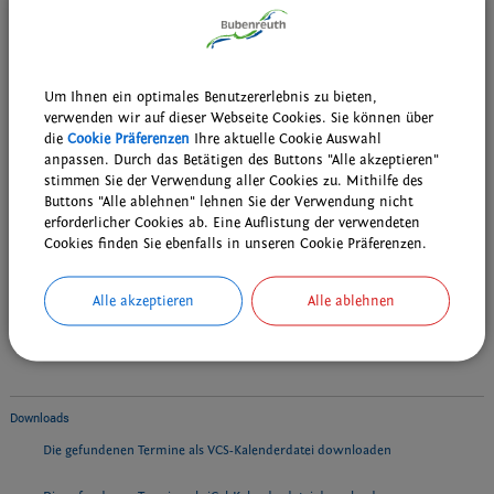
Veranstalter:
Kunsttreff Bubenreuth
Johannifeuer mit Public Viewing
Um Ihnen ein optimales Benutzererlebnis zu bieten,
Termin:
20.06.2026 18:00 Uhr
verwenden wir auf dieser Webseite Cookies. Sie können über
Kategorie:
Feste
die
Cookie Präferenzen
Ihre aktuelle Cookie Auswahl
Ort:
Festplatz Feuerwehr-Gerätehaus Bubenreuth
anpassen. Durch das Betätigen des Buttons "Alle akzeptieren"
Veranstalter:
Freiwillige Feuerwehr Bubenreuth e.V.
stimmen Sie der Verwendung aller Cookies zu. Mithilfe des
Buttons "Alle ablehnen" lehnen Sie der Verwendung nicht
erforderlicher Cookies ab. Eine Auflistung der verwendeten
Cookies finden Sie ebenfalls in unseren Cookie Präferenzen.
Weiterführende Links
Alle akzeptieren
Alle ablehnen
Wiederkehrende Termine der Bubenreuther Vereine, Gruppen und
kirchlichen Einrichtungen
Wöchentliche Probentermine der musikalischen Gruppen
Downloads
Die gefundenen Termine als VCS-Kalenderdatei downloaden