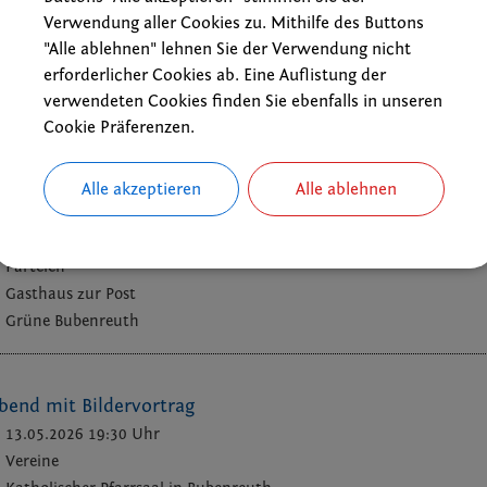
nwanderung
Verwendung aller Cookies zu. Mithilfe des Buttons
12.05.2026 09:30 Uhr
"Alle ablehnen" lehnen Sie der Verwendung nicht
Wanderungen
erforderlicher Cookies ab. Eine Auflistung der
verwendeten Cookies finden Sie ebenfalls in unseren
Treffpunkt: 9:30 Uhr Parkplatz Turnhalle in Bubenreuth
Cookie Präferenzen.
DAV Sektion Eger und Egerland
Alle akzeptieren
Alle ablehnen
isch
13.05.2026 19:30 Uhr
Parteien
Gasthaus zur Post
Grüne Bubenreuth
bend mit Bildervortrag
13.05.2026 19:30 Uhr
Vereine