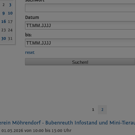
Suchwort
2
3
9
10
Datum
16
17
23
24
bis:
30
31
reset
1
2
erein Möhrendorf - Bubenreuth Infostand und Mini-Tiera
01.05.2026 von 10:00
bis 15:00 Uhr