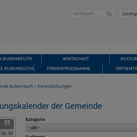
suchen
Schriftg
IN BUBENREUTH
WIRTSCHAFT
KULTUR
Z BUBENREUTH
FÖRDERPROGRAMME
ORTSENT
inde Bubenreuth
>
Veranstaltungen
tungskalender der Gemeinde
Kategorie
Sa
So