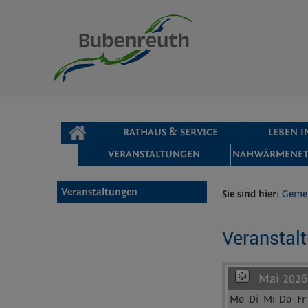
Zum Inhalt
,
zur Navigation
oder
zur Startseite
springen.
chließen
STARTSEITE
RATHAUS & SERVICE
LEBEN 
VERANSTALTUNGEN
NAHWÄRMENET
Veranstaltungen
Sie sind hier:
Geme
Veranstal
Mai 2026
Mo
Di
Mi
Do
Fr