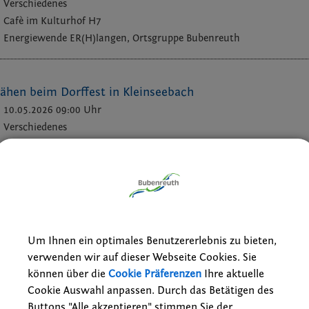
Verschiedenes
Cafè im Kulturhof H7
Energiewende ER(H)langen, Ortsgruppe Bubenreuth
ähen beim Dorffest in Kleinseebach
10.05.2026 09:00 Uhr
Verschiedenes
Dorffest in Kleinseebach
Kleintierzuchtverein Möhrendorf - Bubenreuth e.V.
enst
10.05.2026 11:00 Uhr
Um Ihnen ein optimales Benutzererlebnis zu bieten,
Jugend
verwenden wir auf dieser Webseite Cookies. Sie
Katholische Kirche Maria Heimsuchung
können über die
Cookie Präferenzen
Ihre aktuelle
Cookie Auswahl anpassen. Durch das Betätigen des
Buttons "Alle akzeptieren" stimmen Sie der