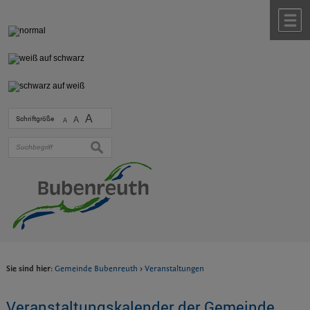
Zum Inhalt
,
zur Navigation
oder
zur Startseite
springen.
chließen
M
A
Schriftgröße
A
A
suchen
Sie sind hier:
Gemeinde Bubenreuth
>
Veranstaltungen
Veranstaltungskalender der Gemeinde