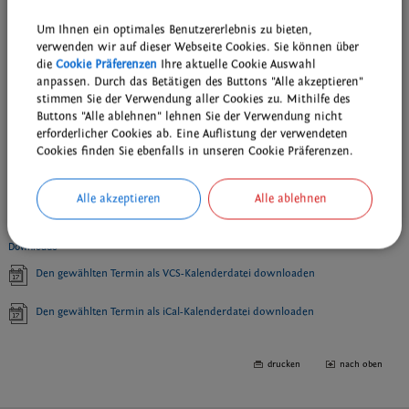
Kategorie:
Parteien
Ort:
Mörsbergei
Um Ihnen ein optimales Benutzererlebnis zu bieten,
Veranstalter:
Freie Wähler Bubenreuth
verwenden wir auf dieser Webseite Cookies. Sie können über
die
Cookie Präferenzen
Ihre aktuelle Cookie Auswahl
zurück zur Übersicht
anpassen. Durch das Betätigen des Buttons "Alle akzeptieren"
stimmen Sie der Verwendung aller Cookies zu. Mithilfe des
Buttons "Alle ablehnen" lehnen Sie der Verwendung nicht
Weiterführende Links
erforderlicher Cookies ab. Eine Auflistung der verwendeten
Cookies finden Sie ebenfalls in unseren Cookie Präferenzen.
Wiederkehrende Termine der Bubenreuther Vereine, Gruppen und
kirchlichen Einrichtungen
Wöchentliche Probentermine der musikalischen Gruppen
Alle akzeptieren
Alle ablehnen
Downloads
Den gewählten Termin als VCS-Kalenderdatei downloaden
Den gewählten Termin als iCal-Kalenderdatei downloaden
drucken
nach oben