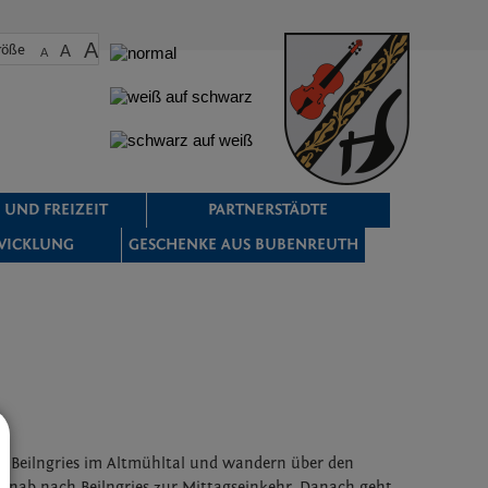
A
röße
A
A
 UND FREIZEIT
PARTNERSTÄDTE
WICKLUNG
GESCHENKE AUS BUBENREUTH
n Beilngries im Altmühltal und wandern über den
inab nach Beilngries zur Mittagseinkehr. Danach geht