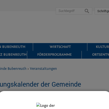
suchen
Schriftg
IN BUBENREUTH
WIRTSCHAFT
KULTUR
Z BUBENREUTH
FÖRDERPROGRAMME
ORTSENT
inde Bubenreuth
>
Veranstaltungen
tungskalender der Gemeinde
ng
AM-Nord, die Sektion und die Münchener Kameraden treffen sich i
Main-Donau-Kanal hoch zur Wodansburg. In Serpentinen geht es h