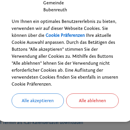
es zurück zum Parkplatz. Organisation: Bernd Müller
16.05.2026 08:30 Uhr
Wanderungen
Um Ihnen ein optimales Benutzererlebnis zu bieten,
Treffpunkt: 8:30 Uhr Parkplatz Turnhalle in Bubenreuth
verwenden wir auf dieser Webseite Cookies. Sie
DAV Sektion Eger und Egerland
können über die
Cookie Präferenzen
Ihre aktuelle
Cookie Auswahl anpassen. Durch das Betätigen des
cht
Buttons "Alle akzeptieren" stimmen Sie der
Verwendung aller Cookies zu. Mithilfe des Buttons
"Alle ablehnen" lehnen Sie der Verwendung nicht
ks
erforderlicher Cookies ab. Eine Auflistung der
e Termine der Bubenreuther Vereine, Gruppen und kirchlichen Ein
verwendeten Cookies finden Sie ebenfalls in unseren
Probentermine der musikalischen Gruppen
Cookie Präferenzen.
Alle akzeptieren
Alle ablehnen
 Termin als VCS-Kalenderdatei downloaden
 Termin als iCal-Kalenderdatei downloaden