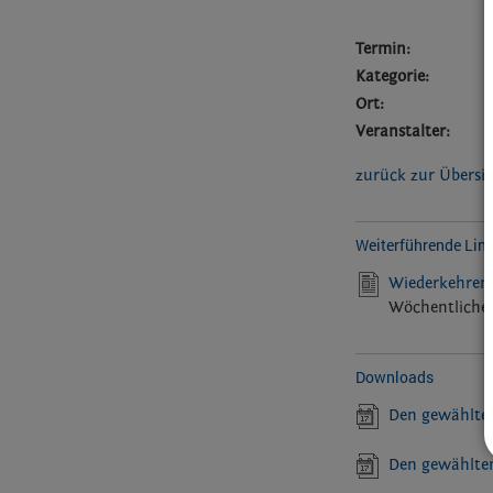
Termin:
Kategorie:
Ort:
Veranstalter:
zurück zur Übersi
Weiterführende Lin
Wiederkehrend
Wöchentliche 
Downloads
Den gewählten
Den gewählten