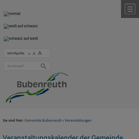
Zum Inhalt
,
zur Navigation
oder
zur Startseite
springen.
chließen
M
A
Schriftgröße
A
A
suchen
Sie sind hier:
Gemeinde Bubenreuth
>
Veranstaltungen
Veranstaltungskalender der Gemeinde