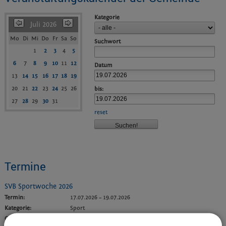
Kategorie
Juli 2026
Mo
Di
Mi
Do
Fr
Sa
So
Suchwort
1
2
3
4
5
6
7
8
9
10
11
12
Datum
13
14
15
16
17
18
19
20
21
22
23
24
25
26
bis:
27
28
29
30
31
reset
Termine
SVB Sportwoche 2026
Termin:
17.07.2026
–
19.07.2026
Kategorie:
Sport
Ort:
Sportgelände SVB