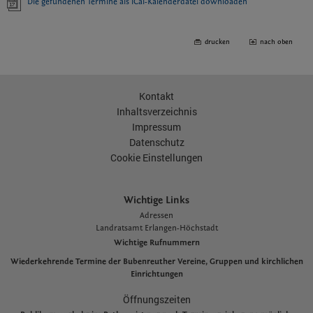
Die gefundenen Termine als iCal-Kalenderdatei downloaden
drucken
nach oben
Kontakt
Inhaltsverzeichnis
Impressum
Datenschutz
Cookie Einstellungen
Wichtige Links
Adressen
L
andratsamt Erlangen-Höchstadt
Wichtige Rufnummern
Wiederkehrende Termine der Bubenreuther Vereine, Gruppen und kirchlichen
Einrichtungen
Öffnungszeiten