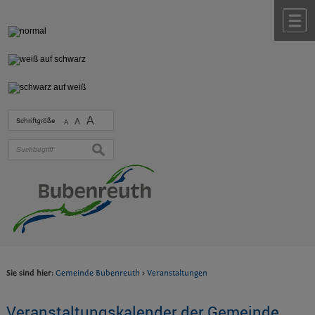
Zum Inhalt
,
zur Navigation
oder
zur Startseite
springen.
chließen
M
A
Schriftgröße
A
A
suchen
Sie sind hier:
Gemeinde Bubenreuth
>
Veranstaltungen
Veranstaltungskalender der Gemeinde