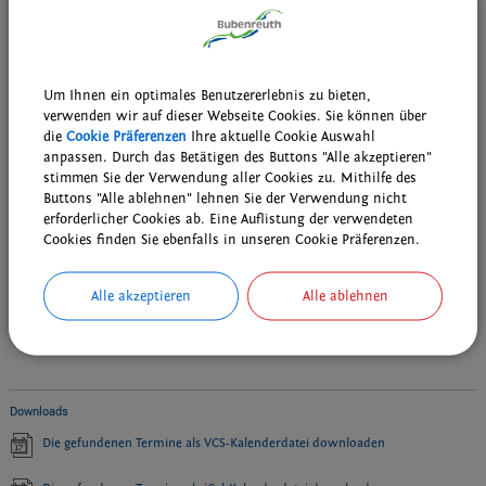
Veranstalter:
SVB Fußballabteilung
Gottesdienst im Freien
Um Ihnen ein optimales Benutzererlebnis zu bieten,
Termin:
19.07.2026 10:30 Uhr
verwenden wir auf dieser Webseite Cookies. Sie können über
Kategorie:
Kirche
die
Cookie Präferenzen
Ihre aktuelle Cookie Auswahl
Ort:
Seuberthwiese
anpassen. Durch das Betätigen des Buttons "Alle akzeptieren"
Veranstalter:
Evangelische LukasGemeinde
stimmen Sie der Verwendung aller Cookies zu. Mithilfe des
Buttons "Alle ablehnen" lehnen Sie der Verwendung nicht
erforderlicher Cookies ab. Eine Auflistung der verwendeten
Cookies finden Sie ebenfalls in unseren Cookie Präferenzen.
Weiterführende Links
Alle akzeptieren
Alle ablehnen
Wiederkehrende Termine der Bubenreuther Vereine, Gruppen und
kirchlichen Einrichtungen
Wöchentliche Probentermine der musikalischen Gruppen
Downloads
Die gefundenen Termine als VCS-Kalenderdatei downloaden