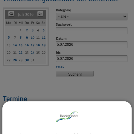
Kategorie
Juli 2026
Mo
Di
Mi
Do
Fr
Sa
So
Suchwort
1
2
3
4
5
6
7
8
9
10
11
12
Datum
13
14
15
16
17
18
19
20
21
22
23
24
25
26
bis:
27
28
29
30
31
reset
Termine
DAV - Querbeetwanderung
Termin:
05.07.2026
Kategorie:
Wanderungen
Veranstalter:
DAV - Sektion Eger und Egerland