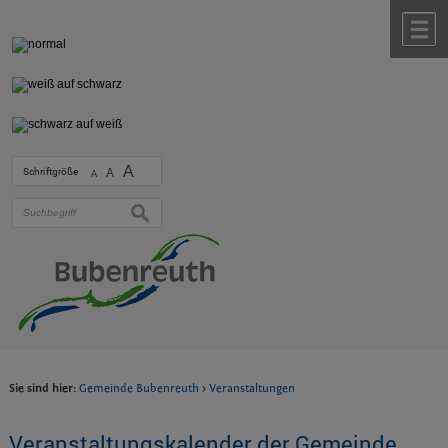
Zum Inhalt
,
zur Navigation
oder
zur Startseite
springen.
chließen
M
A
Schriftgröße
A
A
suchen
Sie sind hier:
Gemeinde Bubenreuth
>
Veranstaltungen
Veranstaltungskalender der Gemeinde