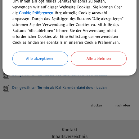
Um Ihnen ein optimales Benutzererlebnis zu bieten,
verwenden wir auf dieser Webseite Cookies. Sie können über
die
Cookie Präferenzen
Ihre aktuelle Cookie Auswahl
anpassen. Durch das Betätigen des Buttons "Alle akzeptieren"
stimmen Sie der Verwendung aller Cookies zu. Mithilfe des
Weiterführende Links
Buttons "Alle ablehnen" lehnen Sie der Verwendung nicht
Wiederkehrende Termine der Bubenreuther Vereine, Gruppen und
erforderlicher Cookies ab. Eine Auflistung der verwendeten
kirchlichen Einrichtungen
Cookies finden Sie ebenfalls in unseren Cookie Präferenzen.
Wöchentliche Probentermine der musikalischen Gruppen
Alle akzeptieren
Alle ablehnen
Downloads
Den gewählten Termin als VCS-Kalenderdatei downloaden
Den gewählten Termin als iCal-Kalenderdatei downloaden
drucken
nach oben
Kontakt
Inhaltsverzeichnis