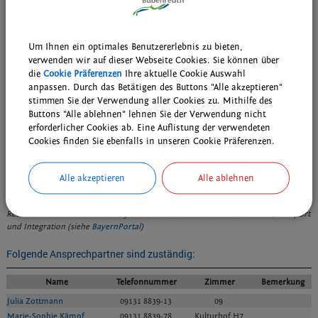
Formulare
Wohnungsgeberbestätigung zur Vorlage bei der Meldebehörde
Um Ihnen ein optimales Benutzererlebnis zu bieten,
(Dateiformat: pdf)
verwenden wir auf dieser Webseite Cookies. Sie können über
die
Cookie Präferenzen
Ihre aktuelle Cookie Auswahl
Rechtsvorschriften
anpassen. Durch das Betätigen des Buttons "Alle akzeptieren"
§ 19 Bundesmeldegesetz (BMG)
stimmen Sie der Verwendung aller Cookies zu. Mithilfe des
§ 54 Bundesmeldegesetz (BMG)
Buttons "Alle ablehnen" lehnen Sie der Verwendung nicht
erforderlicher Cookies ab. Eine Auflistung der verwendeten
Verwandte Leistungen
Cookies finden Sie ebenfalls in unseren Cookie Präferenzen.
Wohnsitz; Anmeldung
Alle akzeptieren
Alle ablehnen
Stand: 29.07.2024
Redaktionell verantwortlich: Bayerisches Staatsministerium des Innern, für Sport
und Integration (siehe
BayernPortal
)
Folgende Ansprechpartner sind zuständig:
Name
Telefonnummer
Zimmer
Bemerkung
Julia Zottmann
09131 8839-13
09
Marie-Sophie Kämpf
09131 8839-78
Kulturhof H7