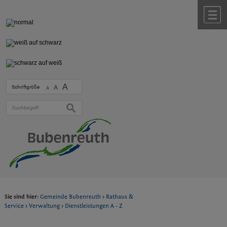
Zum Inhalt
,
zur Navigation
oder
zur Startseite
springen.
chließen
M
A
Schriftgröße
A
A
suchen
Sie sind hier:
Gemeinde Bubenreuth
>
Rathaus &
Service
>
Verwaltung
>
Dienstleistungen A - Z