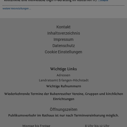
Kostenlose und individuelle DigiFIT-Beratung im Kulturhof H7
...mehr
weitere Veranstaltungen ...
Kontakt
Inhaltsverzeichnis
Impressum
Datenschutz
Cookie Einstellungen
Wichtige Links
Adressen
L
andratsamt Erlangen-Höchstadt
Wichtige Rufnummern
Wiederkehrende Termine der Bubenreuther Vereine, Gruppen und kirchlichen
Einrichtungen
Öffnungszeiten
Publikumsverkehr im Rathaus ist nur nach Terminvereinbarung möglich.
Montag bis Freitag
8 Uhr bis 12 Uhr