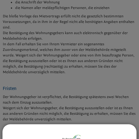
die Anschrift der Wohnung
die Namen aller meldepflichtigen Personen, die einziehen
Die bloße Vorlage des Mietvertrags erfüllt nicht die gesetzlich bestimmten
Voraussetzungen, da in ihm in der Regel nicht alle benötigten Angaben enthalten
sind.
Die Bestätigung des Wohnungsgebers kann auch elektronisch gegenüber der
Meldebehörde erfolgen.
In dem Fall erhalten Sie von Ihrem Vermieter ein sogenanntes
Zuordnungsmerkmal, welches ihm zuvor von der Meldebehörde mitgeteilt
wurde. Weigert sich der Wohnungsgeber oder eine von ihm beauftragte Person,
die Bestätigung auszustellen oder ist es Ihnen aus anderen Gründen nicht
möglich, die Bestätigung (rechtzeitig) zu erhalten, müssen Sie dies der
Meldebehörde unverzüglich mitteilen.
Fristen
Der Wohnungsgeber ist verpflichtet, die Bestätigung spätestens zwei Wochen
nach dem Einzug auszustellen.
Weigert sich der Wohnungsgeber, die Bestätigung auszustellen oder ist es Ihnen
aus anderen Gründen nicht möglich, die Bestätigung zu erhalten, müssen Sie dies
der Meldebehörde unverzüglich mitteilen.
Kosten
Für die Ausstellung der Wohnungsgeberbestätigung fallen keine Gebühren an.