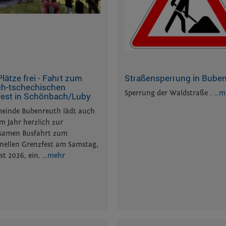
lätze frei - Fahrt zum
Straßensperrung in Bube
ch-tschechischen
Sperrung der Waldstraße .
…m
est in Schönbach/Luby
einde Bubenreuth lädt auch
em Jahr herzlich zur
samen Busfahrt zum
onellen Grenzfest am Samstag,
st 2026, ein.
…mehr