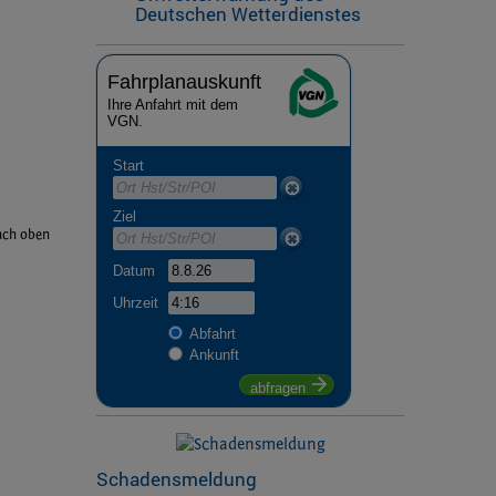
Deutschen Wetterdienstes
Fahr­plan­aus­kunft
Ihre An­fahrt mit dem
VGN.
Start
Ziel
ach oben
Datum
Uhrzeit
Abfahrt
Ankunft
abfragen
Schadensmeldung