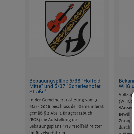
Bebauungspläne 5/38 "Hoffeld
Bekan
Mitte" und 5/37 "Scherleshofer
WHG u
Straße"
Vollzug
In der Gemeinderatssitzung vom 3.
(WHG) u
März 2026 beschloss der Gemeinderat
Wasserg
gemäß § 2 Abs. 1 Baugesetzbuch
Bewilli
(BGB) die Aufstellung des
Zutage
Bebauungsplans 5/38 "Hoffeld Mitte"
durch d
im Regelverfahren.