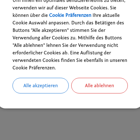
Um Ihnen ein optimales Benutzererlebnis zu bieten,
Brucker Straße 33, 91052
n, aus dem neuen Brunnen SF
verwenden wir auf dieser Webseite Cookies. Sie
Nr. 2975/0, Gemarkung
können über die
Cookie Präferenzen
Ihre aktuelle
n) in der Südfassung des
Cookie Auswahl anpassen. Durch das Betätigen des
chutzgebietes West für die
Buttons "Alle akzeptieren" stimmen Sie der
iche Wasserversorgung der
Verwendung aller Cookies zu. Mithilfe des Buttons
rlangen
…mehr
"Alle ablehnen" lehnen Sie der Verwendung nicht
erforderlicher Cookies ab. Eine Auflistung der
verwendeten Cookies finden Sie ebenfalls in unseren
Cookie Präferenzen.
Alle akzeptieren
Alle ablehnen