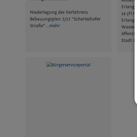
Äußere 
Erlange
Niederlegung des Verfahrens
14 (Fl.
Bebauungsplan 5/37 "Scherleshofer
Erlange
Straße"
…mehr
Wassers
öffentl
Stadt E