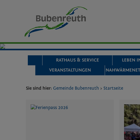
Zum Inhalt
,
zur Navigation
oder
zur Startseite
springen.
chließen
STARTSEITE
RATHAUS & SERVICE
LEBEN 
VERANSTALTUNGEN
NAHWÄRMENET
Sie sind hier:
Gemeinde Bubenreuth
>
Startseite