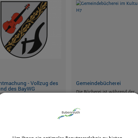
ntmachung - Vollzug des
Gemeindebücherei
nd des BayWG
Die Bücherei ist während der
 des Wasserhaushaltsgesetzes
Sommerferien geöffnet.
…meh
nd des Bayerischen
esetzes (BayWG);
gungsverfahren für das
fördern von Grundwasser
ie Erlanger Stadtwerke AG,