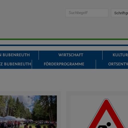
suchen
Schriftg
IN BUBENREUTH
WIRTSCHAFT
KULTUR
Z BUBENREUTH
FÖRDERPROGRAMME
ORTSENT