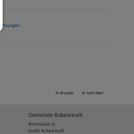
richtungen
drucken
nach oben
Gemeinde Bubenreuth
Birkenallee 51
91088 Bubenreuth