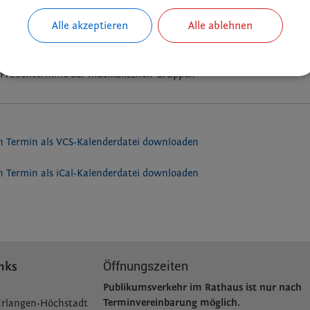
Alle akzeptieren
Alle ablehnen
ks
e Termine der Bubenreuther Vereine, Gruppen und kirchlichen Ein
Probentermine der musikalischen Gruppen
 Termin als VCS-Kalenderdatei downloaden
 Termin als iCal-Kalenderdatei downloaden
Öffnungszeiten
nks
Publikumsverkehr im Rathaus ist nur nach
Terminvereinbarung möglich.
Erlangen-Höchstadt