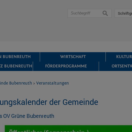
suchen
Schriftg
IN BUBENREUTH
WIRTSCHAFT
KULTUR
Z BUBENREUTH
FÖRDERPROGRAMME
ORTSENT
inde Bubenreuth
>
Veranstaltungen
tungskalender der Gemeinde
s OV Grüne Bubenreuth