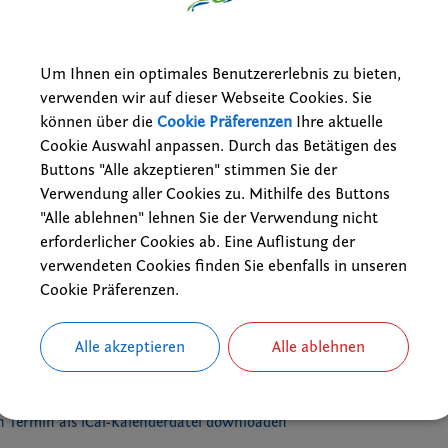
es zurück zum Parkplatz. Organisation: Bernd Müller
16.05.2026 08:30 Uhr
Wanderungen
Um Ihnen ein optimales Benutzererlebnis zu bieten,
Treffpunkt: 8:30 Uhr Parkplatz Turnhalle in Bubenreuth
verwenden wir auf dieser Webseite Cookies. Sie
DAV Sektion Eger und Egerland
können über die
Cookie Präferenzen
Ihre aktuelle
Cookie Auswahl anpassen. Durch das Betätigen des
cht
Buttons "Alle akzeptieren" stimmen Sie der
Verwendung aller Cookies zu. Mithilfe des Buttons
"Alle ablehnen" lehnen Sie der Verwendung nicht
ks
erforderlicher Cookies ab. Eine Auflistung der
e Termine der Bubenreuther Vereine, Gruppen und kirchlichen Ein
verwendeten Cookies finden Sie ebenfalls in unseren
Probentermine der musikalischen Gruppen
Cookie Präferenzen.
Alle akzeptieren
Alle ablehnen
 Termin als VCS-Kalenderdatei downloaden
 Termin als iCal-Kalenderdatei downloaden