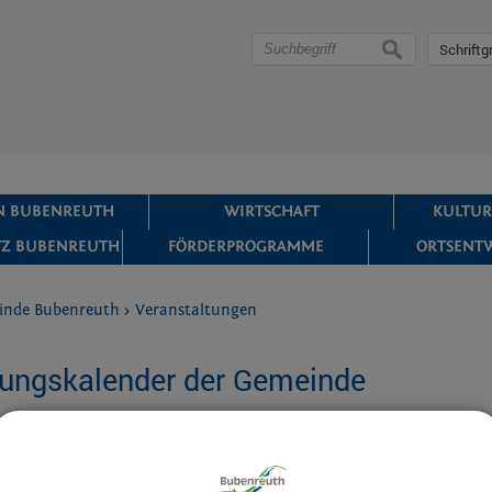
suchen
Schriftg
IN BUBENREUTH
WIRTSCHAFT
KULTUR
Z BUBENREUTH
FÖRDERPROGRAMME
ORTSENT
inde Bubenreuth
>
Veranstaltungen
tungskalender der Gemeinde
ng
AM-Nord, die Sektion und die Münchener Kameraden treffen sich i
Main-Donau-Kanal hoch zur Wodansburg. In Serpentinen geht es h