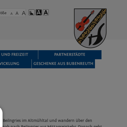
A
röße
A
A
 UND FREIZEIT
PARTNERSTÄDTE
WICKLUNG
GESCHENKE AUS BUBENREUTH
n Beilngries im Altmühltal und wandern über den
inab nach Beilngries zur Mittagseinkehr. Danach geht