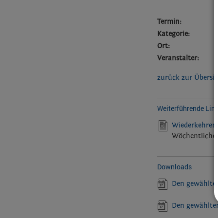
Termin:
Kategorie:
Ort:
Veranstalter:
zurück zur Übersi
Weiterführende Lin
Wiederkehrend
Wöchentliche 
Downloads
Den gewählten
Den gewählten