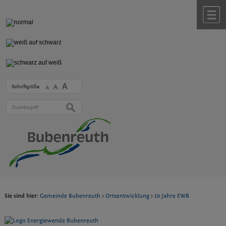
Zum Inhalt
,
zur Navigation
oder
zur Startseite
springen.
chließen
M
A
Schriftgröße
A
A
suchen
Sie sind hier:
Gemeinde Bubenreuth
>
Ortsentwicklung
>
10 Jahre EWB