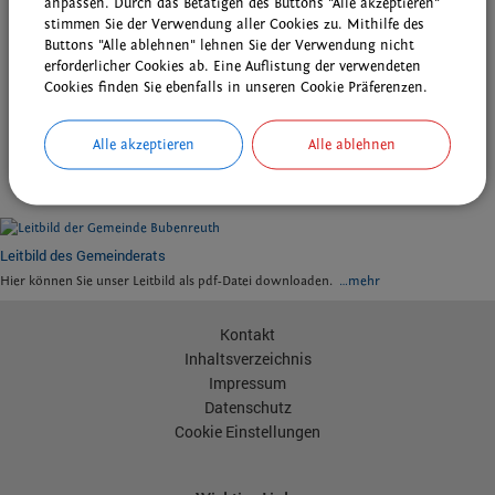
anpassen. Durch das Betätigen des Buttons "Alle akzeptieren"
Kostenlose und individuelle DigiFIT-Beratung im Kulturhof H7
...mehr
stimmen Sie der Verwendung aller Cookies zu. Mithilfe des
Buttons "Alle ablehnen" lehnen Sie der Verwendung nicht
Fr 14.08.2026 | 16:00
erforderlicher Cookies ab. Eine Auflistung der verwendeten
Sprechstunde Energie & Klima
...mehr
Cookies finden Sie ebenfalls in unseren Cookie Präferenzen.
Do 20.08.2026 | 09:00
DAV - Wanderung AM-Nord und die Sektion
...mehr
Alle akzeptieren
Alle ablehnen
weitere Veranstaltungen ...
Leitbild des Gemeinderats
Hier können Sie unser Leitbild als pdf-Datei downloaden.
…mehr
Kontakt
Inhaltsverzeichnis
Impressum
Datenschutz
Cookie Einstellungen