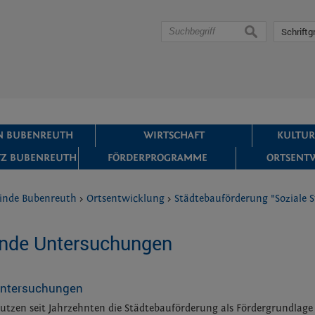
suchen
Schriftg
IN BUBENREUTH
WIRTSCHAFT
KULTUR
Z BUBENREUTH
FÖRDERPROGRAMME
ORTSENT
inde Bubenreuth
>
Ortsentwicklung
>
Städtebauförderung "Soziale S
ende Untersuchungen
Untersuchungen
zen seit Jahrzehnten die Städtebauförderung als Fördergrundlage fü