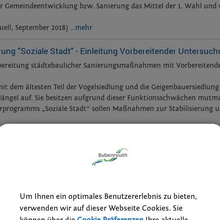
er Gemeindeentwicklung bzw. Sanierung das Mittel der 1. Wahl und w
ell, September 2018)
…mehr
ung "Soziale Stadt" - Einleitung Vorbereitender Untersuc
rbereitung städtebaulicher Sanierungsmaßnahmen mit Vorbereiten
mit dem ältesten Teil der Vogelsiedlung und die Geigenbauersiedlung
Mängel auf. Sie besitzen aufgrund dieser Funktionsschwächen mutm
rprogramms „Soziale Stadt“ sollen Maßnahmen zur Stabilisierung u
Verkehrsuntersuchung
Begleitung der Vorbereitenden Untersuchunge
(Stand: 6. August 2019 / PB Consult GmbH, Nü
Um Ihnen ein optimales Benutzererlebnis zu bieten,
verwenden wir auf dieser Webseite Cookies. Sie
können über die
Cookie Präferenzen
Ihre aktuelle