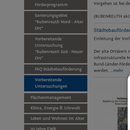
Vorgehen ist bei d
Förderprogramm
Sanierungsgebiet
(BUBENREUTH aktu
"Bubenreuth Nord - Alter
Ort"
Städtebauförder
Einleitung der Vo
Vorbereitende
Untersuchung
Der alte Ortskern 
"Bubenreuth Süd - Neuer
infrastrukturelle 
Ort"
Bund-Länder-Förde
FAQ Städtebauförderung
werden.
…mehr
Vorbereitende
Untersuchungen
Flächenmanagement
Klima, Energie & Umwelt
Leben und Wohnen im Alter
10 Jahre EWB