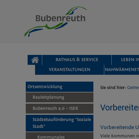
Zum Inhalt
,
zur Navigation
oder
zur Startseite
springen.
chließen
STARTSEITE
RATHAUS & SERVICE
LEBEN 
VERANSTALTUNGEN
NAHWÄRMENET
Ortsentwicklung
Sie sind hier:
Geme
Bauleitplanung
Vorbereit
Bubenreuth 4.0 – ISEK
Städtebauförderung "Soziale
Vorbereitende 
Stadt"
Viele Kommunen nut
Kommunales