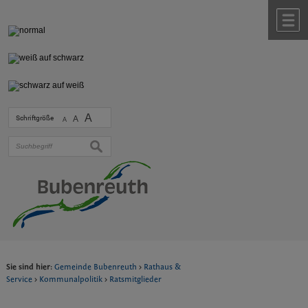
Zum Inhalt
,
zur Navigation
oder
zur Startseite
springen.
chließen
M
A
Schriftgröße
A
A
suchen
Sie sind hier:
Gemeinde Bubenreuth
>
Rathaus &
Service
>
Kommunalpolitik
>
Ratsmitglieder