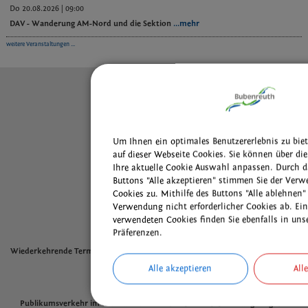
Do 20.08.2026 | 09:00
DAV - Wanderung AM-Nord und die Sektion
...mehr
weitere Veranstaltungen ...
Kontakt
Inhaltsverzeichnis
Impressum
Datenschutz
Um Ihnen ein optimales Benutzererlebnis zu bie
Cookie Einstellungen
auf dieser Webseite Cookies. Sie können über di
Ihre aktuelle Cookie Auswahl anpassen. Durch d
Buttons "Alle akzeptieren" stimmen Sie der Verw
Wichtige Links
Cookies zu. Mithilfe des Buttons "Alle ablehnen"
Adressen
Verwendung nicht erforderlicher Cookies ab. Ein
L
andratsamt Erlangen-Höchstadt
verwendeten Cookies finden Sie ebenfalls in uns
Wichtige Rufnummern
Präferenzen.
Wiederkehrende Termine der Bubenreuther Vereine, Gruppen und kirchlichen
Einrichtungen
Alle akzeptieren
All
Öffnungszeiten
Publikumsverkehr im Rathaus ist nur nach Terminvereinbarung möglich.