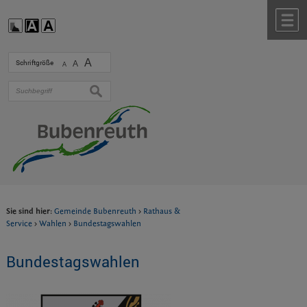
Zum Inhalt
,
zur Navigation
oder
zur Startseite
springen.
chließen
M
A
Schriftgröße
A
A
suchen
Sie sind hier:
Gemeinde Bubenreuth
>
Rathaus &
Service
>
Wahlen
>
Bundestagswahlen
Bundestagswahlen