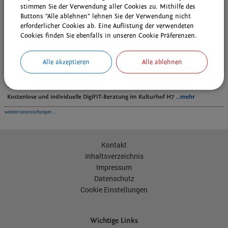
Veranstaltungen
stimmen Sie der Verwendung aller Cookies zu. Mithilfe des
Buttons "Alle ablehnen" lehnen Sie der Verwendung nicht
Sa 08.08.2026 | 09:00
erforderlicher Cookies ab. Eine Auflistung der verwendeten
DAV - Wanderung AM-Nord und die Sektion
...mehr
Cookies finden Sie ebenfalls in unseren Cookie Präferenzen.
Sa 08.08.2026 | 10:30
Alle akzeptieren
Alle ablehnen
Grenzfest in unserer Partnerstadt Schönbach/Luby
...mehr
Do 13.08.2026 | 09:00
Kostenlose und individuelle DigiFIT-Beratung im Kulturhof H7
...mehr
weitere Veranstaltungen ...
Kontakt
Inhaltsverzeichnis
Impressum
Datenschutz
Cookie Einstellungen
Wichtige Links