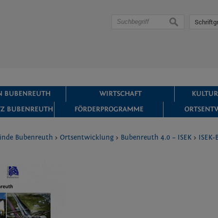
suchen
Schriftg
IN BUBENREUTH
WIRTSCHAFT
KULTUR
Z BUBENREUTH
FÖRDERPROGRAMME
ORTSENT
inde Bubenreuth
>
Ortsentwicklung
>
Bubenreuth 4.0 – ISEK
>
ISEK-