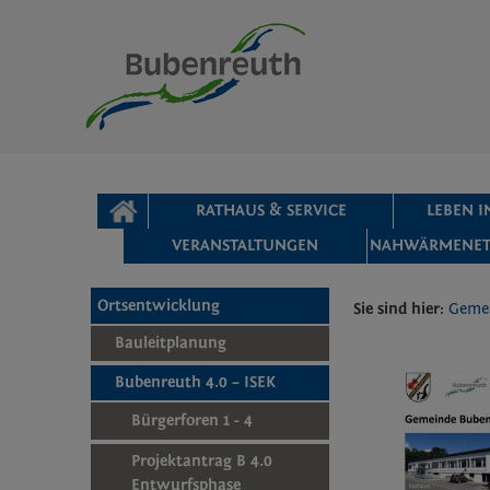
Zum Inhalt
,
zur Navigation
oder
zur Startseite
springen.
chließen
STARTSEITE
RATHAUS & SERVICE
LEBEN 
VERANSTALTUNGEN
NAHWÄRMENET
Ortsentwicklung
Sie sind hier:
Geme
Bauleitplanung
Bubenreuth 4.0 – ISEK
Bürgerforen 1 - 4
Projektantrag B 4.0
Entwurfsphase