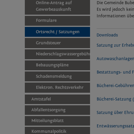
Online-Antrag auf
Die Gemeinde Buben
Gewerbeauskunft
Es wird jedoch kein
Informationen üb
Formulare
Ortsrecht / Satzungen
Downloads
Grundsteuer
Satzung zur Erheb
Niederschlagswassergebühr
Autowaschanlage
Bebauungspläne
Bestattungs- und 
Schadensmeldung
Bücherei-Gebühre
Elektron. Rechtsverkehr
Amtstafel
Bücherei-Satzung
Abfallentsorgung
Satzung über Ehr
Mitteilungsblatt
Entwässerungssa
Kommunalpolitik