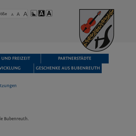
A
röße
A
A
 UND FREIZEIT
PARTNERSTÄDTE
WICKLUNG
GESCHENKE AUS BUBENREUTH
Satzungen
de Bubenreuth.