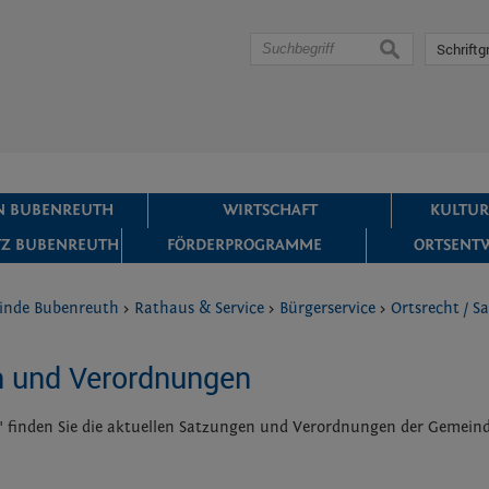
suchen
Schriftg
IN BUBENREUTH
WIRTSCHAFT
KULTUR
Z BUBENREUTH
FÖRDERPROGRAMME
ORTSENT
inde Bubenreuth
>
Rathaus & Service
>
Bürgerservice
>
Ortsrecht / 
 und Verordnungen
 finden Sie die aktuellen Satzungen und Verordnungen der Gemein