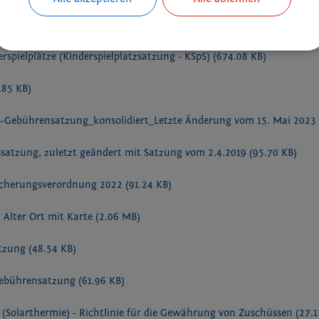
n-Gebührensatzung_konsolidiert_letzte Änderung 13. Juli 2023
(65.
rspielplätze (Kinderspielplatzsatzung - KSpS)
(674.08 KB)
.85 KB)
-Gebührensatzung_konsolidiert_Letzte Änderung vom 15. Mai 202
satzung, zuletzt geändert mit Satzung vom 2.4.2019
(95.70 KB)
Sicherungsverordnung 2022
(91.24 KB)
 Alter Ort mit Karte
(2.06 MB)
atzung
(48.54 KB)
Gebührensatzung
(61.96 KB)
(Solarthermie) - Richtlinie für die Gewährung von Zuschüssen
(27.1