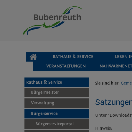
Zum Inhalt
,
zur Navigation
oder
zur Startseite
springen.
chließen
STARTSEITE
RATHAUS & SERVICE
LEBEN 
VERANSTALTUNGEN
NAHWÄRMENET
Rathaus & Service
Sie sind hier:
Geme
Bürgermeister
Satzungen
Verwaltung
Bürgerservice
Unter "Downloads"
Bürgerserviceportal
Hinweis: