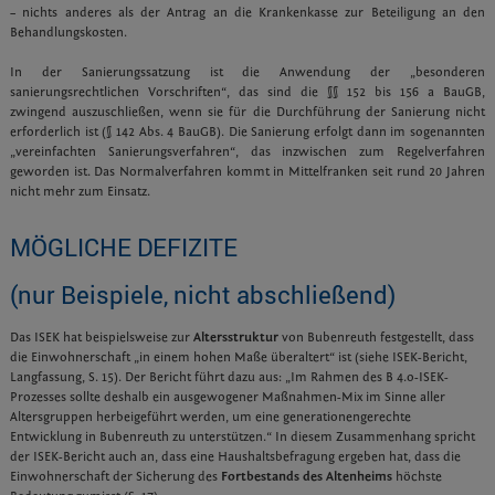
– nichts anderes als der Antrag an die Krankenkasse zur Beteiligung an den
Behandlungskosten.
In der Sanierungssatzung ist die Anwendung der „besonderen
sanierungsrechtlichen Vorschriften“, das sind die §§ 152 bis 156 a BauGB,
zwingend auszuschließen, wenn sie für die Durchführung der Sanierung nicht
erforderlich ist (§ 142 Abs. 4 BauGB). Die Sanierung erfolgt dann im sogenannten
„vereinfachten Sanierungsverfahren“, das inzwischen zum Regelverfahren
geworden ist. Das Normalverfahren kommt in Mittelfranken seit rund 20 Jahren
nicht mehr zum Einsatz.
MÖGLICHE DEFIZITE
(nur Beispiele, nicht abschließend)
Das ISEK hat beispielsweise zur
Altersstruktur
von Bubenreuth festgestellt, dass
die Einwohnerschaft „in einem hohen Maße überaltert“ ist (siehe ISEK-Bericht,
Langfassung, S. 15). Der Bericht führt dazu aus: „Im Rahmen des B 4.o-ISEK-
Prozesses sollte deshalb ein ausgewogener Maßnahmen-Mix im Sinne aller
Altersgrup­pen herbeigeführt werden, um eine ge­nerationengerechte
Entwicklung in Bubenreuth zu unterstützen.“ In diesem Zusammenhang spricht
der ISEK-Bericht auch an, dass eine Haushaltsbefragung ergeben hat, dass die
Einwohnerschaft der Sicherung des
Fortbestands des Altenheims
höchste