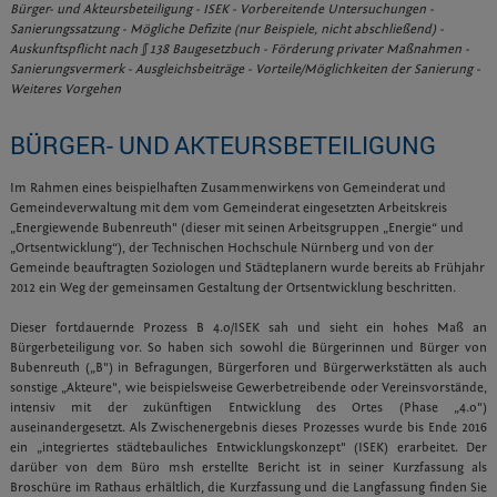
Bürger- und Akteursbeteiligung - ISEK - Vorbereitende Untersuchungen -
Sanierungssatzung - Mögliche Defizite (nur Beispiele, nicht abschließend) -
Auskunftspflicht nach § 138 Baugesetzbuch - Förderung privater Maßnahmen -
Sanierungsvermerk - Ausgleichsbeiträge - Vorteile/Möglichkeiten der Sanierung -
Weiteres Vorgehen
BÜRGER- UND AKTEURSBETEILIGUNG
Im Rahmen eines beispielhaften Zusammenwirkens von Gemeinderat und
Gemeindeverwaltung mit dem vom Gemeinderat eingesetzten Arbeitskreis
„Energiewende Bubenreuth" (dieser mit seinen Arbeitsgruppen „Energie“ und
„Ortsentwicklung“), der Technischen Hochschule Nürnberg und von der
Gemeinde beauftragten Soziologen und Städteplanern wurde bereits ab Frühjahr
2012 ein Weg der gemeinsamen Gestaltung der Ortsentwicklung beschritten.
Dieser fortdauernde Prozess B 4.o/ISEK sah und sieht ein hohes Maß an
Bürgerbeteiligung vor. So haben sich sowohl die Bürgerinnen und Bürger von
Bubenreuth („B") in Befragungen, Bürgerforen und Bürgerwerkstätten als auch
sonstige „Akteure", wie beispielsweise Gewerbetreibende oder Vereinsvorstände,
intensiv mit der zukünftigen Entwicklung des Ortes (Phase „4.o")
auseinandergesetzt. Als Zwischenergebnis dieses Prozesses wurde bis Ende 2016
ein „integriertes städtebauliches Entwicklungskonzept" (ISEK) erarbeitet. Der
darüber von dem Büro msh erstellte Bericht ist in seiner Kurzfassung als
Broschüre im Rathaus erhältlich, die Kurzfassung und die Langfassung finden Sie