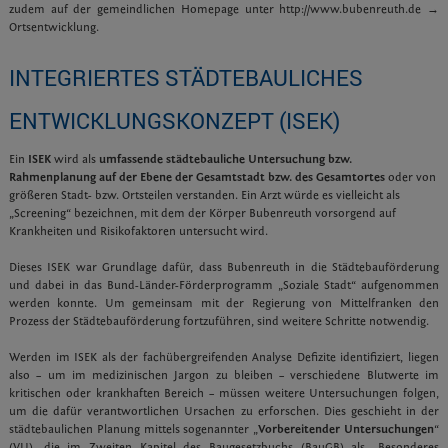
zudem auf der gemeindlichen Homepage unter http://www.bubenreuth.de →
Ortsentwicklung.
INTEGRIERTES STÄDTEBAULICHES
ENTWICKLUNGSKONZEPT (ISEK)
Ein
ISEK
wird als
umfassende städtebauliche Untersuchung bzw.
Rahmenplanung auf der Ebene der Gesamtstadt bzw. des Gesamtortes
oder von
größeren Stadt- bzw. Ortsteilen verstanden. Ein Arzt würde es vielleicht als
„Screening“ bezeichnen, mit dem der Körper Bubenreuth vorsorgend auf
Krankheiten und Risikofaktoren untersucht wird.
Dieses ISEK war Grundlage dafür, dass Bubenreuth in die Städtebauförderung
und dabei in das Bund-Länder-Förderprogramm „Soziale Stadt“ aufgenommen
werden konnte. Um gemeinsam mit der Regierung von Mittelfranken den
Prozess der Städtebauförderung fortzuführen, sind weitere Schritte notwendig.
Werden im ISEK als der fachübergreifenden Analyse Defizite identifiziert, liegen
also – um im medizinischen Jargon zu bleiben – verschiedene Blutwerte im
kritischen oder krankhaften Bereich – müssen weitere Untersuchungen folgen,
um die dafür verantwortlichen Ursachen zu erforschen. Dies geschieht in der
städtebaulichen Planung mittels sogenannter „
Vorbereitender Untersuchungen
“
(VU), die im Zweiten Kapitel des Baugesetzbuchs (BauGB) als „Besonderes