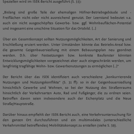
Speziellen wird im ISEK-Bericht ausgeführt (S. 33):
„Bislang sind große Teile der ehemaligen Höfner-Betriebsgebäude und -
Freiflächen nicht oder nicht ausreichend genutzt. Der Leerstand bedeutet v.a.
auch ein nicht ausgeschöpftes Gewerbe- bzw. ggf. Wohnbauflächen-Potential
und insgesamt eine unschöne Situation für das Ortsbild. […]
Über ein Gesamtkonzept sollten Nutzungsmöglichkeiten, Art der Sanierung und
Erschließung eruiert werden. Unter Umständen könnte das Betriebs-Areal bzw.
die gesamte Geigenbauersiedlung mit einem Bebauungsplan neu geordnet
werden. D.h. über Festsetzungen bzw. konkrete Baufenster könnten
Entwicklungsmöglichkeiten vorgezeichnet aber auch eingeschränkt werden, um
langfristig tragfähige Wohn- bzw. Gewerbenutzungen zu ermöglichen […]“
Der Bericht über das ISEK identifiziert auch verschiedene „konkurrierende
Nutzungen und Nutzungskonflikte“ (S. 31 ff): so in der Geigenbauersiedlung
hinsichtlich Gewerbe und Wohnen, so bei der Nutzung des Straßenraums
hinsichtlich der Verkehrsarten Auto, Rad und Fußgänger, die zu ordnen seien.
Betroffen davon seien insbesondere auch der Eichenplatz und die Neue
Straße/Hauptstraße.
Darüber hinaus empfiehlt der ISEK-Bericht auch, eine Verkehrsuntersuchung für
den ganzen Ort durchzuführen und ein multimodales (unterschiedliche
Verkehrsmittel betreffendes) Mobilitätskonzept zu erstellen (siehe S. 59).