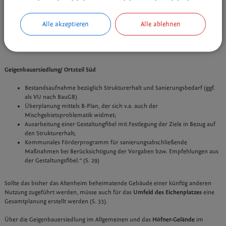
Diskussion und Abwägung der Ergebnisse vor dem Hintergrund des
weiteren Umgangs mit dem Gebiet bzw. mit denkmalgeschützten
Objekten;
Alle akzeptieren
Alle ablehnen
Ggf. Anwendung eines Förderprogramms für sanierungsabschließende
Maßnahmen, darüber hinaus besteht die Möglichkeit der erhöhten
steuerliche Absetzung nach § 7h EStG.
Geigenbauersiedlung/ Ortsteil Süd
Bestandsaufnahme bezüglich Strukturerhalt und Sanierungsbedarf (ggf.
als VU nach BauGB)
Überplanung mittels B-Plan, der sich v.a. auch der
Mischgebietsproblematik widmet;
Ausarbeitung einer Gestaltungfibel mit Festlegung der Ziele in Bezug auf
den Strukturerhalt;
Kommunales Förderprogramm für sanierungsabschließende
Maßnahmen bei Berücksichtigung der Vorgaben bzw. Empfehlungen aus
der Gestaltungsfibel.“ (S. 29)
Sollte das bisher das Altenheim beheimatende Gebäude einer künftig anderen
Nutzung zugeführt werden, müsse auch für das
Umfeld des Eichenplatzes
eine
Gesamtplanung erstellt werden (S. 33).
Über die Geigenbauersiedlung im Allgemeinen und das
Höfner-Gelände
im