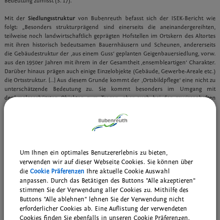
Bedeutung zumisst (S. 17).
Mit der
Siedlungsstruktur
von Bubenreuth befasst sich der ISEK-Bericht wie
folgt: „Besonders strukturprägend sind einerseits die aneinan­dergereihten,
teilweise noch landwirtschaftlich geprägten Hofstellen im Ortskern des Altortes
mit ihren historisch bedeutsamen Bauernhäusern und Scheunen, andererseits
die Gebäudestruktur der ,aus einem Guss‘ geplanten Geigenbauersiedlung, vorw.
aus den 1950er Jahren mit ihrem in der Gesamtheit ,ensembleartigen‘ Charakter.
Darüber hinaus prägen auch einige Einzelobjekte (Gebäude, Gewerbe-Areale etc.)
die Ortsstruktur. […] Aus diesem Grunde kommt der ,Ortsbildpflege‘ eine nicht zu
unterschätzende Bedeutung zu. Sie kommt besonders im Umgang mit
denkmalgeschützten Objekten zum Tragen, aber auch bei der gewissenhaften
Abwägung jeder Art von Bebauung im Ort bzw. bei Eingriffen in die Natur und
Landschaft.“ (S. 27).
Um die Struktur der Teilgebiete zu erhalten, empfiehlt der Bericht folgendes
Vorgehen:
Um Ihnen ein optimales Benutzererlebnis zu bieten,
„Ortzentrum Altort/ Ortsteil Nord
verwenden wir auf dieser Webseite Cookies. Sie können über
die
Cookie Präferenzen
Ihre aktuelle Cookie Auswahl
Durchführung vorbereitender Untersuchungen nach BauGB
anpassen. Durch das Betätigen des Buttons "Alle akzeptieren"
(Voraussetzung für Aufnahme bzw. Verbleib in
stimmen Sie der Verwendung aller Cookies zu. Mithilfe des
Städtebauförderprogramm);
Buttons "Alle ablehnen" lehnen Sie der Verwendung nicht
Ggf. förmliche Festsetzung als Sanierungsgebiet, Formulierung der
erforderlicher Cookies ab. Eine Auflistung der verwendeten
Sanierungsziele etc.;
Cookies finden Sie ebenfalls in unseren Cookie Präferenzen.