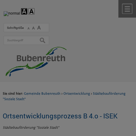
Zum Inhalt
,
zur Navigation
oder
zur Startseite
springen.
chließen
M
A
Schriftgröße
A
A
suchen
Sie sind hier:
Gemeinde Bubenreuth
>
Ortsentwicklung
>
Städtebauförderung
"Soziale Stadt"
Ortsentwicklungsprozess B 4.o - ISEK
Städtebauförderung "Soziale Stadt"