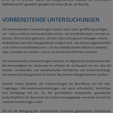
Städtebaurecht“ gesetzlich geregelt sind (siehe §§ 140, 141 BauGB).
VORBEREITENDE UNTERSUCHUNGEN
Die Vorbereitenden Untersuchungen müssen noch relativ großflächig erfolgen,
um – wie es wohl ein Arzt ausdrücken würde – das krankhafte Organ verorten zu
können. Wird es dann gefunden, soll die Untersuchung auch aufzeigen, welche
Maßnahmen nach dem Baugesetzbuch möglich sind – das können gegebenenfalls
auch mehrere verschiedene sein –, um die städtebaulichen Defizite zu beheben
oder zumindest zu mindern, und ob sie sich als durchführbar erweisen.
Die vorbereitenden Untersuchungen sammeln im Allgemeinen Erkenntnisse über
die Notwendigkeit der Sanierung. Sie erheben die Ist-Situation vor Ort, also die
sozialen, strukturellen und städtebaulichen Verhältnisse und Zusammenhänge.
Wo besteht Handlungsbedarf im Gebiet? Wie können Mängel behoben werden?
Darüber hinaus beziehen die Untersuchungen die Betroffenen vor Ort über
Fragebögen, Informationsveranstaltungen und, wenn erforderlich, Workshops
und Rundgänge mit ein. Zu der grundsätzlich bestehenden gesetzlichen
Auskunftspflicht der Bewohner des Untersuchungsgebiets verweisen wir auf die
weiteren Ausführungen unten.
Die mit der Befragung der mitwirkenden Anwohner gewonnenen Erkenntnisse