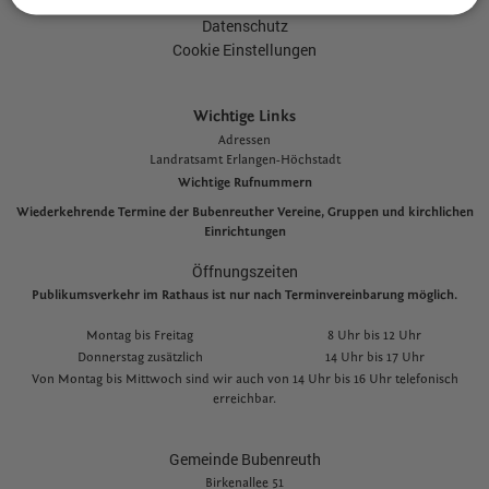
Impressum
Datenschutz
Cookie Einstellungen
Wichtige Links
Adressen
L
andratsamt Erlangen-Höchstadt
Wichtige Rufnummern
Wiederkehrende Termine der Bubenreuther Vereine, Gruppen und kirchlichen
Einrichtungen
Öffnungszeiten
Publikumsverkehr im Rathaus ist nur nach Terminvereinbarung möglich.
Montag bis Freitag
8 Uhr bis 12 Uhr
Donnerstag zusätzlich
14 Uhr bis 17 Uhr
Von Montag bis Mittwoch sind wir auch von 14 Uhr bis 16 Uhr telefonisch
erreichbar.
Gemeinde Bubenreuth
Birkenallee 51