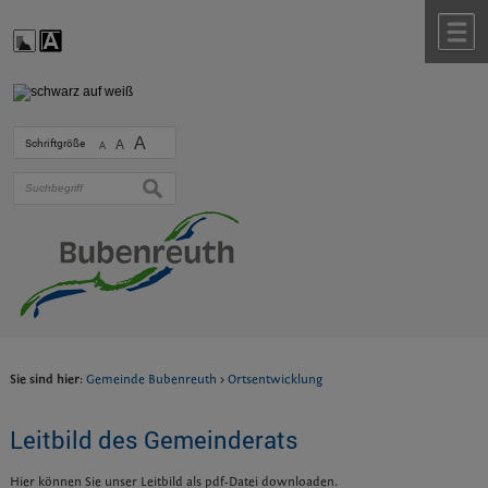
Zum Inhalt
,
zur Navigation
oder
zur Startseite
springen.
chließen
M
A
Schriftgröße
A
A
suchen
Sie sind hier:
Gemeinde Bubenreuth
>
Ortsentwicklung
Leitbild des Gemeinderats
Hier können Sie unser Leitbild als pdf-Datei downloaden.