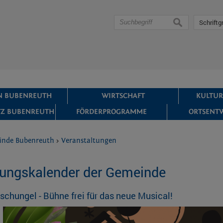
suchen
Schriftg
IN BUBENREUTH
WIRTSCHAFT
KULTUR
Z BUBENREUTH
FÖRDERPROGRAMME
ORTSENT
inde Bubenreuth
>
Veranstaltungen
tungskalender der Gemeinde
chungel - Bühne frei für das neue Musical!