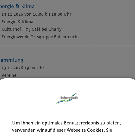
nergie & Klima
13.11.2026 von 16:00
bis 18:00 Uhr
Energie & Klima
Kulturhof H7 / Café bei Charly
Energiewende Ortsgruppe Bubenreuth
rsammlung
13.11.2026 19:00 Uhr
Vereine
Katholischen Pfarrsaal, Birkenallee 60
Kolpingsfamilie Bubenreuth
der Kolpingsfamilie
04.12.2026 18:00 Uhr
Um Ihnen ein optimales Benutzererlebnis zu bieten,
Vereine
verwenden wir auf dieser Webseite Cookies. Sie