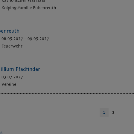
Katholischer Pfarrsaal
Kolpingsfamilie Bubenreuth
benreuth
06.05.2027
–
09.05.2027
Feuerwehr
iläum Pfadfinder
03.07.2027
Vereine
1
2
ks