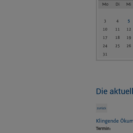
Mo
Di
Mi
3
4
5
10
11
12
17
18
19
24
25
26
31
Die aktuel
zurück
Klingende Öku
Termin: