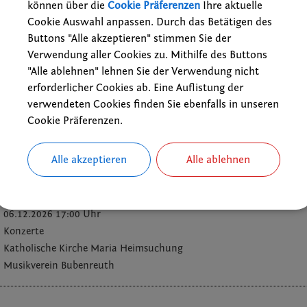
Katholische Pfarrkirche Maria Heimsuchung
können über die
Cookie Präferenzen
Ihre aktuelle
Kolpingsfamilie Bubenreuth
Cookie Auswahl anpassen. Durch das Betätigen des
Buttons "Alle akzeptieren" stimmen Sie der
Verwendung aller Cookies zu. Mithilfe des Buttons
"Alle ablehnen" lehnen Sie der Verwendung nicht
ernsinger-Gewänder
erforderlicher Cookies ab. Eine Auflistung der
06.12.2026 12:00 Uhr
verwendeten Cookies finden Sie ebenfalls in unseren
Vereine
Cookie Präferenzen.
Katholischer Pfarrsaal
Kolpingsfamilie Bubenreuth
Alle akzeptieren
Alle ablehnen
06.12.2026 17:00 Uhr
Konzerte
Katholische Kirche Maria Heimsuchung
Musikverein Bubenreuth