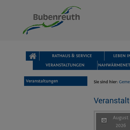
Zum Inhalt
,
zur Navigation
oder
zur Startseite
springen.
chließen
STARTSEITE
RATHAUS & SERVICE
LEBEN 
VERANSTALTUNGEN
NAHWÄRMENET
Veranstaltungen
Sie sind hier:
Geme
Veranstal
August
2026