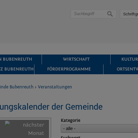
suchen
Schriftg
IN BUBENREUTH
WIRTSCHAFT
KULTUR
Z BUBENREUTH
FÖRDERPROGRAMME
ORTSENT
inde Bubenreuth
>
Veranstaltungen
tungskalender der Gemeinde
Kategorie