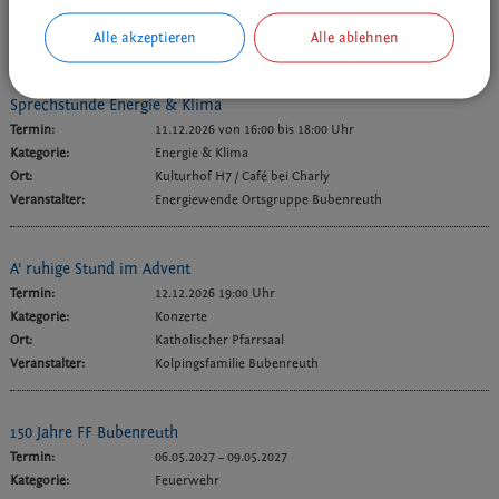
Ort:
Katholische Pfarrkirche Maria Heimsuchung
Veranstalter:
Egerländer Heimatchor
Alle akzeptieren
Alle ablehnen
Sprechstunde Energie & Klima
Termin:
11.12.2026 von 16:00
bis 18:00 Uhr
Kategorie:
Energie & Klima
Ort:
Kulturhof H7 / Café bei Charly
Veranstalter:
Energiewende Ortsgruppe Bubenreuth
A' ruhige Stund im Advent
Termin:
12.12.2026 19:00 Uhr
Kategorie:
Konzerte
Ort:
Katholischer Pfarrsaal
Veranstalter:
Kolpingsfamilie Bubenreuth
150 Jahre FF Bubenreuth
Termin:
06.05.2027
–
09.05.2027
Kategorie:
Feuerwehr