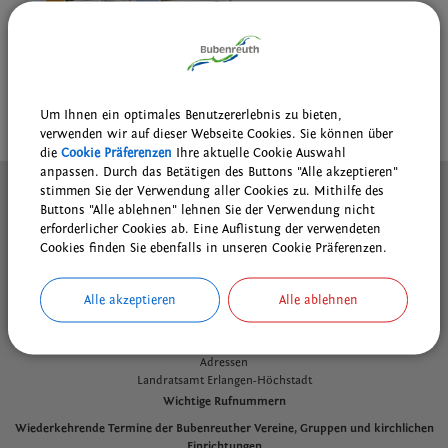
mm wurde im Vierfarbdruck
erstellt und ist für 19,90 Euro bei
der Gemeinde Bubenreuth oder
beim Heimatverein Bubenreuth
erhältlich.
Um Ihnen ein optimales Benutzererlebnis zu bieten,
drucken
nach oben
verwenden wir auf dieser Webseite Cookies. Sie können über
die
Cookie Präferenzen
Ihre aktuelle Cookie Auswahl
anpassen. Durch das Betätigen des Buttons "Alle akzeptieren"
Kontakt
stimmen Sie der Verwendung aller Cookies zu. Mithilfe des
Buttons "Alle ablehnen" lehnen Sie der Verwendung nicht
Inhaltsverzeichnis
erforderlicher Cookies ab. Eine Auflistung der verwendeten
Impressum
Cookies finden Sie ebenfalls in unseren Cookie Präferenzen.
Datenschutz
Cookie Einstellungen
Alle akzeptieren
Alle ablehnen
Wichtige Links
Adressen
L
andratsamt Erlangen-Höchstadt
Wichtige Rufnummern
Wiederkehrende Termine der Bubenreuther Vereine, Gruppen und kirchlichen
Einrichtungen