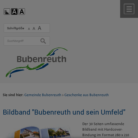
Zum Inhalt
,
zur Navigation
oder
zur Startseite
springen.
chließen
M
A
Schriftgröße
A
A
suchen
Sie sind hier:
Gemeinde Bubenreuth
>
Geschenke aus Bubenreuth
Bildband "Bubenreuth und sein Umfeld"
Der 30 Seiten umfassende
Bildband mit Hardcover-
Bindung im Format 280 x 210