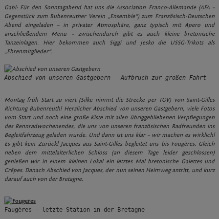
Gabi: Für den Sonntagabend hat uns die Association Franco-Allemande (AFA –
Gegenstück zum Bubenreuther Verein „Ensemble“) zum Französisch-Deutschen
Abend eingeladen – in privater Atmosphäre, ganz typisch mit Apero und
anschließendem Menu – zwischendurch gibt es auch kleine bretonische
Tanzeinlagen. Hier bekommen auch Siggi und Jesko die USSG-Trikots als
„Ehrenmitglieder“.
Abschied von unseren Gastgebern - Aufbruch zur großen Fahrt
Montag früh Start zu viert (Silke nimmt die Strecke per TGV) von Saint-Gilles
Richtung Bubenreuth! Herzlicher Abschied von unseren Gastgebern, viele Fotos
vom Start und noch eine große Kiste mit allen übriggebliebenen Verpflegungen
des Rennradwochenendes, die uns von unseren französischen Radfreunden ins
Begleitfahrzeug geladen wurde. Und dann ist uns klar – wir machen es wirklich!
Es gibt kein Zurück! Jacques aus Saint-Gilles begleitet uns bis Fougères. Gleich
neben dem mittelalterlichen Schloss (an diesem Tage leider geschlossen)
genießen wir in einem kleinen Lokal ein letztes Mal bretonische Galettes und
Crêpes. Danach Abschied von Jacques, der nun seinen Heimweg antritt, und kurz
darauf auch von der Bretagne.
Faugères - letzte Station in der Bretagne