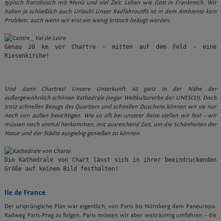
typisch französisch mit Menü und viel Zeit. Leben wie Gott in Frankreich. Wir
haben ja schließlich auch Urlaub! Unser Radfahroutfit ist in dem Ambiente kein
Problem, auch wenn wir erst ein wenig kritisch beäugt werden.
Genau 20 km vor Chartre - mitten auf dem Feld - eine 
Riesenkirche!  
Und dann Chartres! Unsere Unterkunft ist ganz in der Nähe der
außergewöhnlich schönen Kathedrale (sogar Weltkulturerbe der UNESCO). Doch
trotz schnellen Bezugs des Quartiers und schnellen Duschens können wir sie nur
noch von außen besichtigen. Wie so oft bei unserer Reise stellen wir fest – wir
müssen noch einmal herkommen, mit ausreichend Zeit, um die Schönheiten der
Natur und der Städte ausgiebig genießen zu können.
Die Kathedrale von Chart lässt sich in ihrer beeindruckenden 
Größe auf keinem Bild festhalten! 
Ile de France
Der ursprüngliche Plan war eigentlich, von Paris bis Nürnberg dem Paneuropa-
Radweg Paris-Prag zu folgen. Paris müssen wir aber weiträumig umfahren – die