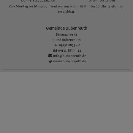
Donnerstag zusätzlich
14 Uhr bis 17 Uhr
Von Montag bis Mittwoch sind wir auch von 14 Uhr bis 16 Uhr telefonisch
erreichbar.
Gemeinde Bubenreuth
Birkenallee 51
91088 Bubenreuth
09131 8839 - 0
09131 8839 - 22
info@bubenreuth.de
www.bubenreuth.de