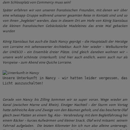
dem Schlossplatz von Commercy muss sein!
Später erfahren wir von unseren französischen Freunden, mit denen wir über
eine whatsapp Gruppe während unserer gesamten Reise in Kontakt sind und so
von ihnen „begleitet“ werden, dass in diesem Ort am Hofe von König Stanislaus
die kleinen französischen Gebäckstücke Madeleines das erste Mal gebacken
wurden
König Stanislaus hat auch die Stadt Nancy geprägt – die Hauptstadt der Herzöge
von Lorraine mit sehenswerter Architektur. Auch hier wieder – Welkulturerbe
der UNESCO – ein Ensemble dreier Plätze. Und gleich daneben wohnen wir –
unsere wohl schönste Unterkunft. Und hier auch endlich, wenn auch nur als
Vorspeise – zum Abend eine Quiche Lorraine.
Unsere Unterkunft in Nancy - wir hatten leider vergessen, das 
Licht auszuschalten!
Gerade von Nancy bis Zilling kommen wir so super voran. Wege wieder am
Kanal (zwischen Marne und Rhein). Einziger Nachteil – der Sturm vom Vortag
hatte zahlreiche Äste und Zweige von den Bäumen geholt, und das bescherte Olaf
gleich zwei Platten an einem Tag. Also - Verabredung mit dem Begleitfahrzeug bei
einem Bäcker – kurzes Aufwärmen und kleiner Snack. Olaf wird mitsamt seinem
Fahrrad aufgeladen. Die letzten Kilometer bin ich nun also alleine unterwegs.