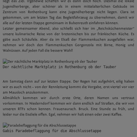
liegt das Ziel. Irgendwie schaffen wir es dann doch hoch. Diesmal die lokale
Jugendherberge, aber schöner als in einem mittelalterlichen Gebäude im
Zentrum von Rothenburg kann eine Jugendherberge nicht liegen. Clara ist
gekommen, um am letzten Tag das Begleitfahrzeug zu übernehmen, damit wir
alle auf der letzten Etappe gemeinsam in Bubenreuth einfahren können.
Letzter gemeinsamer Abend, also schließt sich hier im „Reichsküchenmeister“
unsere kulinarische Reise von der bretonischen bis zur fränkischen Küche. Es
gäbe auch Schäufele. Aber da im Elsaß der Flammenkuchen ausgefallen war,
nehmen wir doch den Flammenkuchen Gorgonzola mit Birne, Honig und
Walnüssen. Auf jeden Fall die bessere Wahl!
Der nächtliche Marktplatz in Rothenburg ob der Tauber
Am Samstag dann auf zur letzten Etappe. Der Regen hat aufgehört, eilig haben
wir es auch nicht – von der Rennleitung kommt die Vorgabe, erst viertel vor vier
am Mausloch anzukommen.
Allmählich kommen wir durch erste Orte, deren Namen uns vertraut
vorkommen. In Niederndorf kommen wir dann endlich auf Straßen, die wir von
unseren RTFs schon kennen. Frauenaurach. Bruck. Eine Stunde zu früh, und
leider nur die Eisdiele offen. Egal, nehmen wir halt einen oder zwei Kaffee.
Gabis Paradebeflaggung für die Abschlussetappe