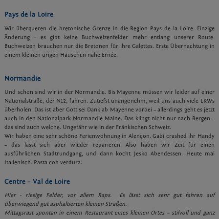
Pays de la Loire
Wir überqueren die bretonische Grenze in die Region Pays de la Loire. Einzige
Änderung – es gibt keine Buchweizenfelder mehr entlang unserer Route.
Buchweizen brauchen nur die Bretonen für ihre Galettes. Erste Übernachtung in
einem kleinen urigen Häuschen nahe Ernée.
Normandie
Und schon sind wir in der Normandie. Bis Mayenne müssen wir leider auf einer
Nationalstraße, der N12, fahren. Zutiefst unangenehm, weil uns auch viele LKWs
überholen. Das ist aber Gott sei Dank ab Mayenne vorbei – allerdings geht es jetzt
auch in den Nationalpark Normandie-Maine. Das klingt nicht nur nach Bergen –
das sind auch welche. Ungefähr wie in der Fränkischen Schweiz.
Wir haben eine sehr schöne Ferienwohnung in Alençon. Gabi crashed ihr Handy
– das lässt sich aber wieder reparieren. Also haben wir Zeit für einen
ausführlichen Stadtrundgang, und dann kocht Jesko Abendessen. Heute mal
Italienisch. Pasta con verdura.
Centre – Val de Loire
Hier - riesige Felder, vor allem Raps. Es lässt sich sehr gut fahren auf
überwiegend gut asphaltierten kleinen Straßen.
Mittagsrast spontan in einem Restaurant eines kleinen Ortes – stilvoll und ganz