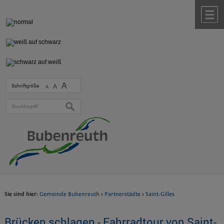
Zum Inhalt
,
zur Navigation
oder
zur Startseite
springen.
chließen
M
A
Schriftgröße
A
A
suchen
Sie sind hier:
Gemeinde Bubenreuth
>
Partnerstädte
>
Saint-Gilles
Brücken schlagen - Fahrradtour von Saint-