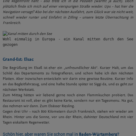
Eine Regenfront naht - also trete ich in die Pedalen (wärmt ja auch). Doch
plötzlich finde ich mich auf einer vierspurigen Straße wieder. Ups – hat hier die
Navigation versagt? Also bei der nächsten Ausfahrt, zum Glück war sie nicht weit,
schnell wieder runter und Einfahrt in Zilling – unsere letzte Übernachtung in
Frankreich.
Wohl einmalig in Europa - ein Kanal mitten durch den See 
gezogen
Grand-Est: Elsac
Die Begrüßung im Elsaß ist eher ein „unfreundlicher Akt“. Kurzer Halt, um das
Schild des Departements zu fotografieren, und schon habe ich den nächsten
Platten. Aber inzwischen entwickeln wir darin eine gewisse Routine. Kurzer Info
an das Begleitfahrzeug, und eine halbe Stunde später ist Siggi da, und es geht zur
nächsten Werkstatt.
Zum Mittag hätten wir liebend gerne noch einen Flammkuchen probiert. Das
Restaurant ist voll, aber es gibt keine Karte, sondern nur ein Tagesmenu. Na gut,
das nehmen wir dann. Zum Elsässer Riesling.
Gegen drei Uhr – nach 800 Kilometern durch Frankreich, stehen wir wieder am
Rhein. Hinter uns die Sonne, vor uns der Rhein, dahinter Deutschland mit vier
Tagen eiskaltem Regenwetter.
Schön hier, aber waren Sie schon mal in
?
Baden-Würtemberg