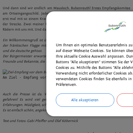
Und dann sind wir endlich am Mausloch. Bubenreuth! Erstes Empfangskomitee
am Ortseingangsschild. Jeder bekommt einen Loorbeerkranz umgehängt. Fahr
erst mal mit so einem Kranz auf dem Rennrad! Immer wieder Applaus entlang
der Strecke. Zwei meiner Fußballjungs kommen ab dem Eichenplatz auf ihren
Rädern mit uns mit. Und dann großer Empfang am Rathaus.
Ein Willkommensgruß ist über die Straße gespannt. Am Rathaus wurden neben
Um Ihnen ein optimales Benutzererlebnis zu
der fränkischen Flagge mit dem Bubenreuther Wappen auch die französische
auf dieser Webseite Cookies. Sie können übe
und die deutsche gehisst.
Der Bürgermeister erwartet uns, ebenso Mitglieder des Vereins Ensemble, viele
Ihre aktuelle Cookie Auswahl anpassen. Dur
Freunde und Bekannte, die Familie.
Buttons "Alle akzeptieren" stimmen Sie der 
Cookies zu. Mithilfe des Buttons "Alle ableh
Verwendung nicht erforderlicher Cookies ab.
Am Ziel - Empfang vor dem Rathaus in Bubenreuth
verwendeten Cookies finden Sie ebenfalls in
Präferenzen.
Auch die Presse ist da. Wir sind überwältigt. Wir sind doch nur Fahrrad
gefahren! Es wird viel gefragt, erzählt, von der Reise, den Erlebnissen und
Alle akzeptieren
Erfahrungen. Müdigkeit, schwere Beine und Kälte der letzten Tage sind vergessen.
Es ist einfach schön, angekommen zu sein!
Text und Fotos: Gabi Pfeiffer und Olaf Köbernick