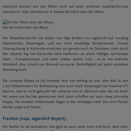
Natürlich können wir den Rhein nicht auf einer profanen Autobahnbrücke
überqueren. Also nehmen wir in Rastatt die Fähre über den Rhein.
Mit der Fähre über den Rhein
Der Wetterbericht für die letzten vier Tage fordert uns regelrecht auf, vorzeitig
abzubrechen. Dauerregen, und nur noch einstellige Temperaturen. Unsere
Übernachtung in Karlsruhe erreichen wir gerade noch im Trocknen. Geht doch!
Der nächste Tag von Karlsruhe nach Heilbronn ist schon heftiger. Aprilwetter
eben – Graupelschauer, und dann wieder Sonne. Und – es ist das badische
Weinland. Also schickt uns Komoot aus purer Boshaftigkeit auf jeden einzelnen
Weinberg hoch.
Die vorletzte Etappe ist die härteste. War von Anfang an klar, aber daß zu den
1.100 Höhenmetern bis Rothenburg nun auch noch Dauerregen bei maximal 5°C
kommt, war so nicht gebucht! Wir schauen uns an. Abbruch oder alle ins Auto?
Nö, wenn wir bis hier gekommen sind, dann schaffen wir auch diese sibirische
Etappe. Die meisten Höhenmeter liegen in den Anstiegen nach den drei Flüssen
Kocher, Jagst und Tauber.
Franken (naja, eigentlich Bayern)
Die Tauber ist die Ausnahme. Das geht es zwar auch noch mal hoch, aber oben