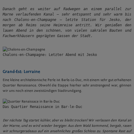
Danach geht es weiter auf Radwegen an einem parallel zur 
Marne verlaufenden Kanal – sehr entspannt und sehr warm bis 
nach Chalons-en-Champagne – letzte Station für Jesko, der 
morgen ab Reims seine Heimreise antritt. Wir genießen den 
lauen Abend in den schönen, von vielen sakralen Bauten und 
Fachwerkhäusern geprägten Gassen der Stadt.
Chalons-en-Champagne: Letzter Abend mit Jesko
Grand-Est: Lorraine
Eine kleine architektonische Perle ist Barle-Le-Duc, mit einem sehr gut erhaltenen
Quartier Renaissance. Obwohl die Etappe hierher sehr anstrengend war, gönnen
wir uns noch einen zweistündigen Stadtrundgang.
Das Quartier Renaissance in Bar-le-Duc
Der nächste Tag startet kühler, aber es bleibt trocken! Wir verlassen den Kanal an
der Marne, und es wird wieder bergiger. Aus dem Wald kommend, bergab, rasen
wir schnurgeradeaus auf ein ansehnliches großes Schloss zu. Spontane Rast auf