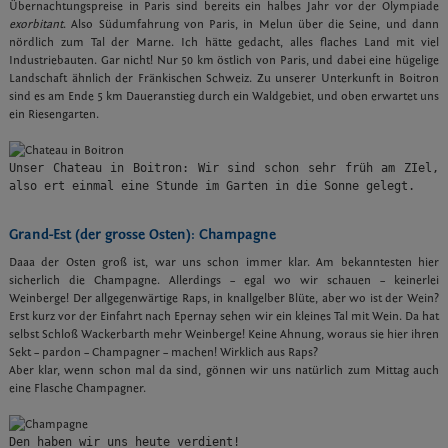
Übernachtungspreise in Paris sind bereits ein halbes Jahr vor der Olympiade
exorbitant
. Also Südumfahrung von Paris, in Melun über die Seine, und dann
nördlich zum Tal der Marne. Ich hätte gedacht, alles flaches Land mit viel
Industriebauten. Gar nicht! Nur 50 km östlich von Paris, und dabei eine hügelige
Landschaft ähnlich der Fränkischen Schweiz. Zu unserer Unterkunft in Boitron
sind es am Ende 5 km Daueranstieg durch ein Waldgebiet, und oben erwartet uns
ein Riesengarten.
Unser Chateau in Boitron: Wir sind schon sehr früh am ZIel, 
also ert einmal eine Stunde im Garten in die Sonne gelegt.
Grand-Est (der grosse Osten): Champagne
Daaa der Osten groß ist, war uns schon immer klar. Am bekanntesten hier
sicherlich die Champagne. Allerdings – egal wo wir schauen – keinerlei
Weinberge! Der allgegenwärtige Raps, in knallgelber Blüte, aber wo ist der Wein?
Erst kurz vor der Einfahrt nach Epernay sehen wir ein kleines Tal mit Wein. Da hat
selbst Schloß Wackerbarth mehr Weinberge! Keine Ahnung, woraus sie hier ihren
Sekt – pardon – Champagner – machen! Wirklich aus Raps?
Aber klar, wenn schon mal da sind, gönnen wir uns natürlich zum Mittag auch
eine Flasche Champagner.
Den haben wir uns heute verdient!