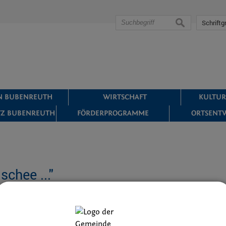
suchen
Schriftg
IN BUBENREUTH
WIRTSCHAFT
KULTUR
Z BUBENREUTH
FÖRDERPROGRAMME
ORTSENT
schee ..."
her Erstauflage im Jubiläumsjahr 1993 hat die Theatergruppe der
e Bubenreuth zum 775. Jubiläum der Gemeinde Bubenreuth im März 
 den Pfarrsaal eingeladen.