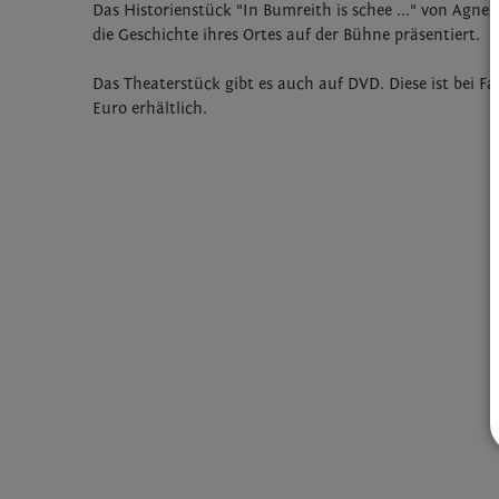
Das Historienstück "In Bumreith is schee ..." von Agne
die Geschichte ihres Ortes auf der Bühne präsentiert.
Das Theaterstück gibt es auch auf DVD. Diese ist bei F
Euro erhältlich.