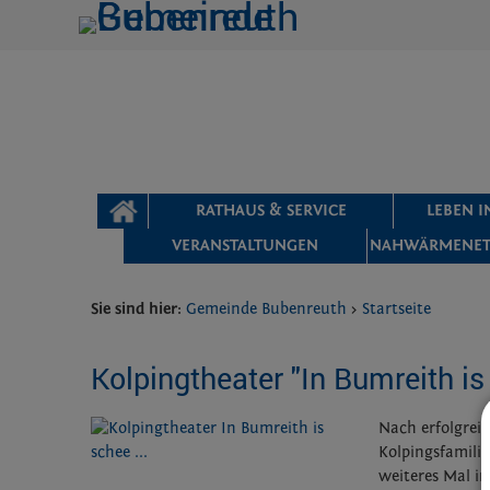
Zum Inhalt
,
zur Navigation
oder
zur Startseite
springen.
chließen
STARTSEITE
RATHAUS & SERVICE
LEBEN 
VERANSTALTUNGEN
NAHWÄRMENET
Sie sind hier:
Gemeinde Bubenreuth
>
Startseite
Kolpingtheater "In Bumreith is 
Nach erfolgreic
Kolpingsfamili
weiteres Mal in