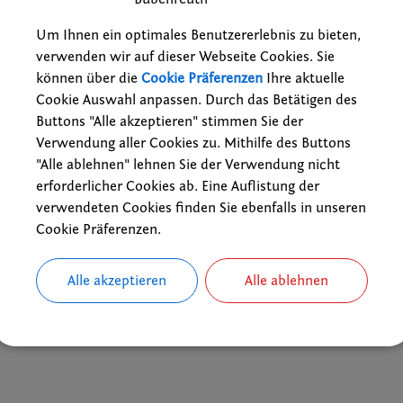
it den Fragen der Betreuung und des Wohnens von älteren Mensch
rohenden Schließung des bestehenden Altenheims Sankt Franziskus
Um Ihnen ein optimales Benutzererlebnis zu bieten,
u dem Wohnen in der angestammten Wohnung oder dem Umzug ins 
verwenden wir auf dieser Webseite Cookies. Sie
können über die
Cookie Präferenzen
Ihre aktuelle
Cookie Auswahl anpassen. Durch das Betätigen des
 Bevölkerung hat die bereits identifizierten Defizite letztlich b
Buttons "Alle akzeptieren" stimmen Sie der
.
Verwendung aller Cookies zu. Mithilfe des Buttons
"Alle ablehnen" lehnen Sie der Verwendung nicht
erforderlicher Cookies ab. Eine Auflistung der
at über ihre Untersuchungen, deren Ergebnisse und über die von i
 Wohnverhalten der älter werdenden Bevölkerung und die mögliche
verwendeten Cookies finden Sie ebenfalls in unseren
ie die sich daraus ergebenden Anforderungen an die kommunale Das
Cookie Präferenzen.
Alle akzeptieren
Alle ablehnen