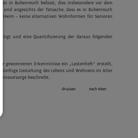
en in Bubenreuth befasst, dies insbesondere vor dem
 und angesichts der Tatsache, dass es in Bubenreuth
Heim – keine alternativen Wohnformen für Senioren
estätigt und eine Quantifizierung der daraus folgenden
hr gewonnenen Erkenntnisse ein „Lastenheft“ erstellt,
 künftige Gestaltung des Lebens und Wohnens im Alter
einsvorsorge beschreibt.
drucken
nach oben