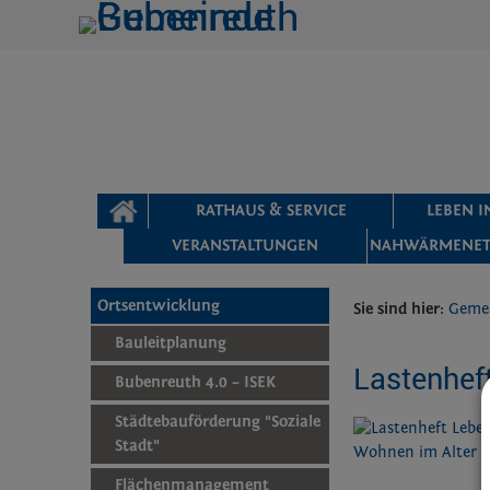
Zum Inhalt
,
zur Navigation
oder
zur Startseite
springen.
chließen
STARTSEITE
RATHAUS & SERVICE
LEBEN 
VERANSTALTUNGEN
NAHWÄRMENET
Ortsentwicklung
Sie sind hier:
Geme
Bauleitplanung
Lastenhef
Bubenreuth 4.0 – ISEK
Städtebauförderung "Soziale
Stadt"
Flächenmanagement