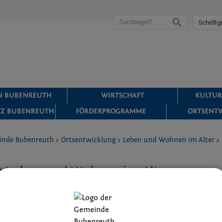
suchen
Schriftg
IN BUBENREUTH
WIRTSCHAFT
KULTUR
Z BUBENREUTH
FÖRDERPROGRAMME
ORTSENT
inde Bubenreuth
>
Ortsentwicklung
>
Leben und Wohnen im Alter
>
t Leben und Wohnen im Alter
Die vom Gemeinderat eingesetzte „Arbeitsgruppe Senior