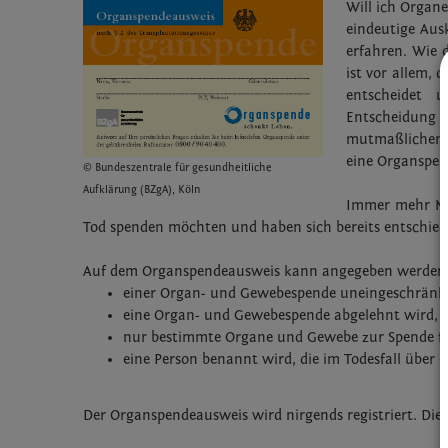
Will ich Organ
eindeutige Aus
erfahren. Wie d
ist vor allem,
entscheidet 
Entscheidung
mutmaßlichen W
eine Organspen
© Bundeszentrale für gesundheitliche
Aufklärung (BZgA), Köln
Immer mehr Men
Tod spenden möchten und haben sich bereits entschie
Auf dem Organspendeausweis kann angegeben werden,
einer Organ- und Gewebespende uneingeschränk
eine Organ- und Gewebespende abgelehnt wird,
nur bestimmte Organe und Gewebe zur Spende f
eine Person benannt wird, die im Todesfall über
Der Organspendeausweis wird nirgends registriert. Di