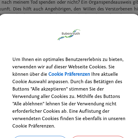
e nach meinem Tod spenden oder nicht? Ein Organspendeausweis gi
kunft. Dies hilft auch Angehörigen, den Willen des Verstorbenen h
ie Entscheidung letztendlich ausfällt, bleibt jedem selbst überlasse
 dass man sich zu Lebzeiten für oder gegen eine Organentnahme na
und dies im Organspendeausweis dokumentiert. Eine selbst
 entlastet auch Angehörige, die ansonsten im Ernstfall 
illen des Verstorbenen befragt werden. Und für die vielen Mensche
de warten, ist die Entscheidung ihrer Mitmenschen sogar überleben
Um Ihnen ein optimales Benutzererlebnis zu bieten,
schen setzen sich mit der Frage auseinander, ob sie ihre Organ
verwenden wir auf dieser Webseite Cookies. Sie
den. Dazu braucht es Aufklärung und ausreichend Informationen.
können über die
Cookie Präferenzen
Ihre aktuelle
Cookie Auswahl anpassen. Durch das Betätigen des
 ob
Buttons "Alle akzeptieren" stimmen Sie der
t zugstimmt wird,
Verwendung aller Cookies zu. Mithilfe des Buttons
"Alle ablehnen" lehnen Sie der Verwendung nicht
reigeben werden oder
 eine Organ- und Gewebespende entscheiden soll.
erforderlicher Cookies ab. Eine Auflistung der
verwendeten Cookies finden Sie ebenfalls in unseren
Cookie Präferenzen.
e Entscheidung kann jederzeit mit einem neuen Ausweis geändert we