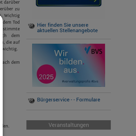
bt darüber
ierüber zu
n. Wichtig
ch dem Tod
Hier finden Sie unsere
bestimmte
aktuellen Stellenangebote
nach dem
n, die auf
swichtig.
e nach dem
Bürgerservice - - Formulare
Veranstaltungen
rden.