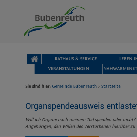
Zum Inhalt
,
zur Navigation
oder
zur Startseite
springen.
chließen
STARTSEITE
RATHAUS & SERVICE
LEBEN 
VERANSTALTUNGEN
NAHWÄRMENET
Sie sind hier:
Gemeinde Bubenreuth
>
Startseite
Organspendeausweis entlaste
Will ich Organe nach meinem Tod spenden oder nicht? 
Angehörigen, den Willen des Verstorbenen hierüber zu 