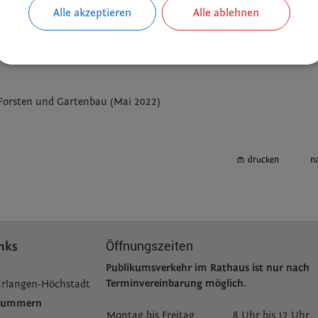
 allem Vorurteile bei den Menschen zum Thema Organspende abbau
Alle akzeptieren
Alle ablehnen
ntscheiden und dies auf einem Organspendeausweis festzuhalten.
im Internet unter
www.svlfg.de/organspende
und
www.bzga.
, Forsten und Gartenbau (Mai 2022)
drucken
n
Öffnungszeiten
nks
Publikumsverkehr im Rathaus ist nur nach
Terminvereinbarung möglich.
Erlangen-Höchstadt
fnummern
Montag bis Freitag
8 Uhr bis 12 Uhr