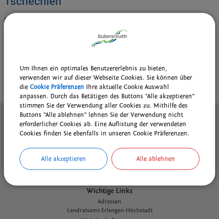
Tschechien
Diese Patenschaft gibt es seit Juli 1956. Nach der Vertreibung aus Schönbach nach
dem 2. Weltkrieg fanden viele ehemalige Schönbacher in Bubenreuth und
Heppenheim eine neue Heimat; deshalb die gemeinsame Patenschaft.
www.heppenheim.de
Um Ihnen ein optimales Benutzererlebnis zu bieten,
verwenden wir auf dieser Webseite Cookies. Sie können über
drucken
nach oben
die
Cookie Präferenzen
Ihre aktuelle Cookie Auswahl
anpassen. Durch das Betätigen des Buttons "Alle akzeptieren"
stimmen Sie der Verwendung aller Cookies zu. Mithilfe des
Buttons "Alle ablehnen" lehnen Sie der Verwendung nicht
Kontakt
erforderlicher Cookies ab. Eine Auflistung der verwendeten
Inhaltsverzeichnis
Cookies finden Sie ebenfalls in unseren Cookie Präferenzen.
Impressum
Datenschutz
Alle akzeptieren
Alle ablehnen
Cookie Einstellungen
Wichtige Links
Adressen
L
andratsamt Erlangen-Höchstadt