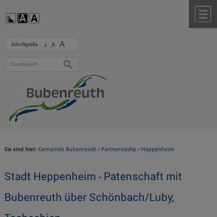
Zum Inhalt
,
zur Navigation
oder
zur Startseite
springen.
chließen
M
A
Schriftgröße
A
A
suchen
Sie sind hier:
Gemeinde Bubenreuth
>
Partnerstädte
>
Heppenheim
Stadt Heppenheim - Patenschaft mit
Bubenreuth über Schönbach/Luby,