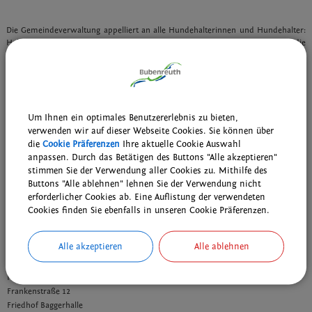
Die Gemeindeverwaltung appelliert an alle Hundehalterinnen und Hundehalter:
Halten Sie unseren Ort sauber! Lassen Sie beim Gassi-Gehen die
Hinterlassenschaften Ihres Hundes nicht einfach zurück, sondern beseitigen
diese rückstandslos.
Einen Überblick über die Standorte der Hundekotbeutel-Spender
bietet folgende Karte:
Um Ihnen ein optimales Benutzererlebnis zu bieten,
verwenden wir auf dieser Webseite Cookies. Sie können über
Übersichtskarte ... hier zum Download
die
Cookie Präferenzen
Ihre aktuelle Cookie Auswahl
anpassen. Durch das Betätigen des Buttons "Alle akzeptieren"
stimmen Sie der Verwendung aller Cookies zu. Mithilfe des
Bergstraße
Buttons "Alle ablehnen" lehnen Sie der Verwendung nicht
Binsenstraße 22, Hort
erforderlicher Cookies ab. Eine Auflistung der verwendeten
Birkenallee, Ortseingang Süd
Cookies finden Sie ebenfalls in unseren Cookie Präferenzen.
Bräuningshofer Weg
Dompfaffstraße
Alle akzeptieren
Alle ablehnen
Eichenplatz
Fahrradweg Neue Straße, Götz
Frankenstraße, Regenrückhaltebecken
Frankenstraße 12
Friedhof Baggerhalle