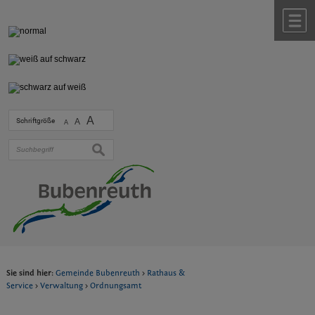
Zum Inhalt
,
zur Navigation
oder
zur Startseite
springen.
chließen
M
A
Schriftgröße
A
A
suchen
Sie sind hier:
Gemeinde Bubenreuth
>
Rathaus &
Service
>
Verwaltung
>
Ordnungsamt