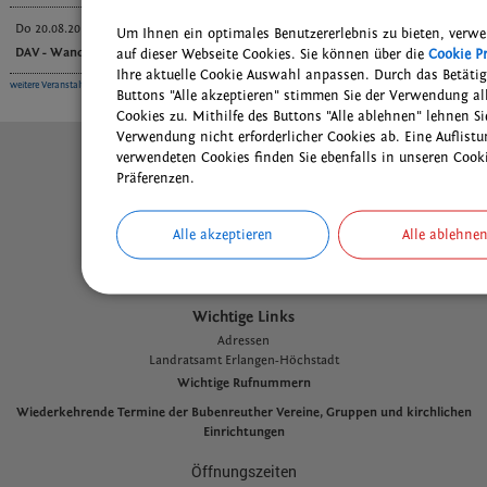
Do 20.08.2026 | 09:00
Um Ihnen ein optimales Benutzererlebnis zu bieten, verw
DAV - Wanderung AM-Nord und die Sektion
...mehr
auf dieser Webseite Cookies. Sie können über die
Cookie P
Ihre aktuelle Cookie Auswahl anpassen. Durch das Betätig
weitere Veranstaltungen ...
Buttons "Alle akzeptieren" stimmen Sie der Verwendung al
Cookies zu. Mithilfe des Buttons "Alle ablehnen" lehnen Si
Verwendung nicht erforderlicher Cookies ab. Eine Auflistu
Kontakt
verwendeten Cookies finden Sie ebenfalls in unseren Cook
Inhaltsverzeichnis
Präferenzen.
Impressum
Datenschutz
Alle akzeptieren
Alle ablehne
Cookie Einstellungen
Wichtige Links
Adressen
L
andratsamt Erlangen-Höchstadt
Wichtige Rufnummern
Wiederkehrende Termine der Bubenreuther Vereine, Gruppen und kirchlichen
Einrichtungen
Öffnungszeiten