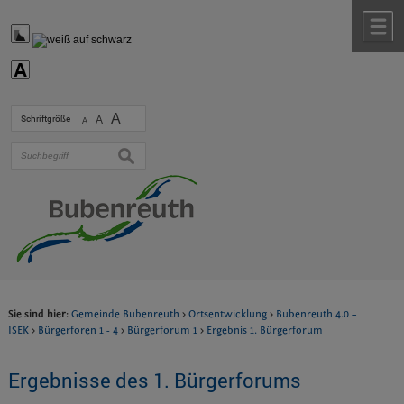
Zum Inhalt
,
zur Navigation
oder
zur Startseite
springen.
chließen
M
A
Schriftgröße
A
A
suchen
Sie sind hier:
Gemeinde Bubenreuth
>
Ortsentwicklung
>
Bubenreuth 4.0 –
ISEK
>
Bürgerforen 1 - 4
>
Bürgerforum 1
>
Ergebnis 1. Bürgerforum
Ergebnisse des 1. Bürgerforums