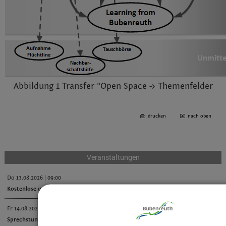
Abbildung 1 Transfer "Open Space -> Themenfelder
drucken
nach oben
Veranstaltungen
Do 13.08.2026 | 09:00
Kostenlose und individuelle DigiFIT-Beratung im Kulturhof H7
...mehr
Fr 14.08.2026 | 16:00
Sprechstunde Energie & Klima
...mehr